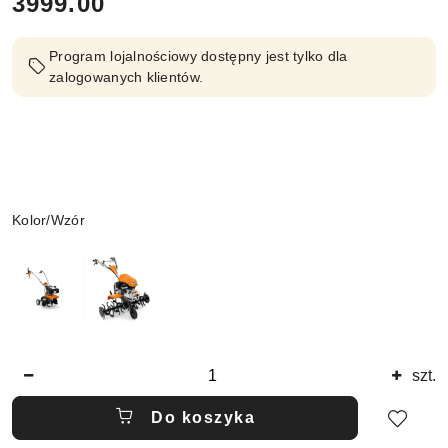
cena:
3999.00
Program lojalnościowy dostępny jest tylko dla
zalogowanych klientów.
Wariant
Kolor/Wzór
Ilość
szt.
Do koszyka