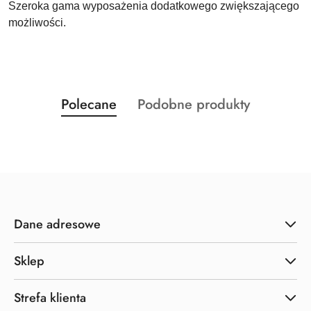
Szeroka gama wyposażenia dodatkowego zwiększającego
możliwości.
Produkty
Produkty
Polecane
Podobne produkty
Pomiń karuzelę produktów
o
o
statusie:
statusie:
Dane adresowe
Sklep
Strefa klienta