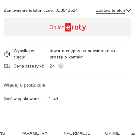
Zamówienie telefoniczne: 818542524
Zostaw telefon
Dostępność
,
płatność
Wyślij
i
Wysyłka w
towar dostępny po potwierdzeniu -
dostawa
ciągu:
proszę o kontakt
Cena przesyłki:
24
Więcej o produkcie
Ilość w opakowaniu:
1 szt.
IS
PARAMETRY
INFORMACJE
OPINIE
Z