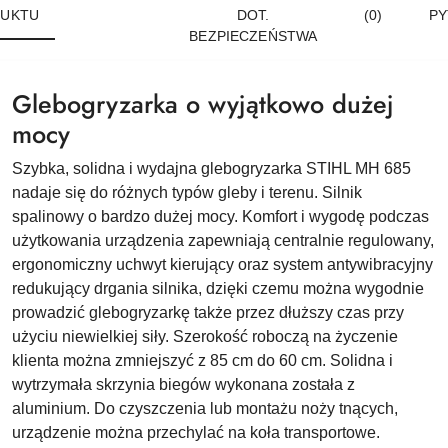
UKTU
DOT.
(0)
PY
BEZPIECZEŃSTWA
Glebogryzarka o wyjątkowo dużej
mocy
Szybka, solidna i wydajna glebogryzarka STIHL MH 685
nadaje się do różnych typów gleby i terenu. Silnik
spalinowy o bardzo dużej mocy. Komfort i wygodę podczas
użytkowania urządzenia zapewniają centralnie regulowany,
ergonomiczny uchwyt kierujący oraz system antywibracyjny
redukujący drgania silnika, dzięki czemu można wygodnie
prowadzić glebogryzarkę także przez dłuższy czas przy
użyciu niewielkiej siły. Szerokość roboczą na życzenie
klienta można zmniejszyć z 85 cm do 60 cm. Solidna i
wytrzymała skrzynia biegów wykonana została z
aluminium. Do czyszczenia lub montażu noży tnących,
urządzenie można przechylać na koła transportowe.