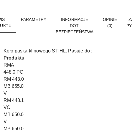
IS
PARAMETRY
INFORMACJE
OPINIE
Z
UKTU
DOT.
(0)
PY
BEZPIECZEŃSTWA
Koło paska klinowego
STIHL. Pasuje do :
Produktu
RMA
448.0 PC
RM 443.0
MB 655.0
V
RM 448.1
VC
MB 650.0
V
MB 650.0