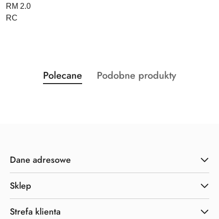
RM 2.0
RC
Produkty
Produkty
Polecane
Podobne produkty
Pomiń karuzelę produktów
o
o
statusie:
statusie:
Dane adresowe
Sklep
Strefa klienta