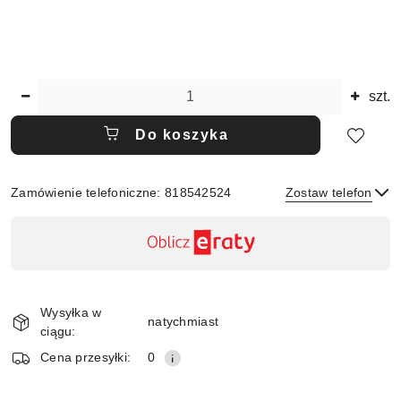
Ilość
szt.
Do koszyka
Zamówienie telefoniczne: 818542524
Zostaw telefon
Dostępność
,
płatność
Wyślij
i
Wysyłka w
dostawa
natychmiast
ciągu:
Cena przesyłki:
0