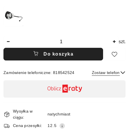
Ilość
szt.
Do koszyka
Zamówienie telefoniczne: 818542524
Zostaw telefon
Dostępność
,
płatność
Wyślij
i
Wysyłka w
dostawa
natychmiast
ciągu:
Cena przesyłki:
12.5