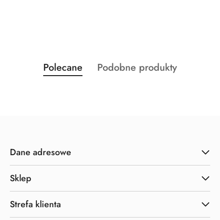
Produkty
Produkty
Polecane
Podobne produkty
Pomiń karuzelę produktów
o
o
statusie:
statusie:
Dane adresowe
Sklep
Strefa klienta