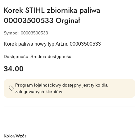
Korek STIHL zbiornika paliwa
00003500533 Orginał
Symbol:
00003500533
Korek paliwa nowy typ Art.nr. 00003500533
Dostępność:
Średnia dostępność
cena:
34.00
Program lojalnościowy dostępny jest tylko dla
zalogowanych klientów.
Wariant
Kolor/Wzór