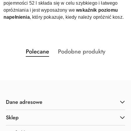
pojemności 52 l składa się w celu szybkiego i łatwego
opróżniania i jest wyposażony we
wskaźnik poziomu
napełnienia
, który pokazuje, kiedy należy opróżnić kosz.
Produkty
Produkty
Polecane
Podobne produkty
Pomiń karuzelę produktów
o
o
statusie:
statusie:
Dane adresowe
Sklep