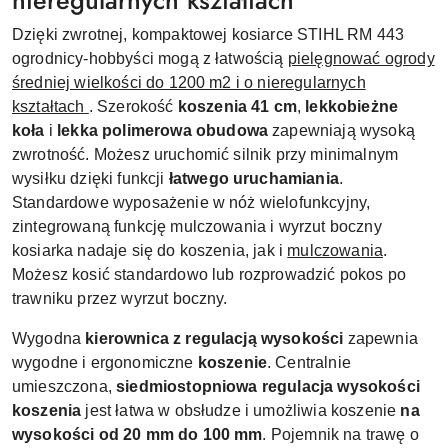
nieregularnych kształtach
Dzięki zwrotnej, kompaktowej kosiarce STIHL RM 443
ogrodnicy-hobbyści mogą z łatwością
pielęgnować ogrody
średniej wielkości do 1200 m2 i o nieregularnych
kształtach
. Szerokość
koszenia 41 cm
,
lekkobieżne
koła
i
lekka polimerowa obudowa
zapewniają wysoką
zwrotność. Możesz uruchomić silnik przy minimalnym
wysiłku dzięki funkcji
łatwego uruchamiania
.
Standardowe wyposażenie w nóż wielofunkcyjny,
zintegrowaną funkcję mulczowania i wyrzut boczny
kosiarka nadaje się do koszenia, jak i
mulczowania
.
Możesz kosić standardowo lub rozprowadzić pokos po
trawniku przez wyrzut boczny.
Wygodna
kierownica z regulacją wysokości
zapewnia
wygodne i ergonomiczne
koszenie
. Centralnie
umieszczona,
siedmiostopniowa regulacja wysokości
koszenia
jest łatwa w obsłudze i umożliwia koszenie
na
wysokości od 20 mm do 100 mm
. Pojemnik na trawę o