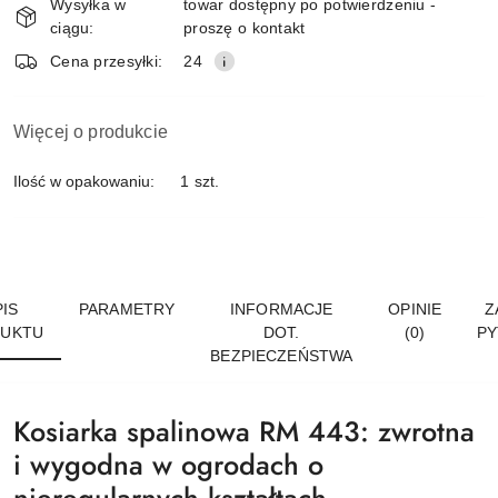
Wysyłka w
towar dostępny po potwierdzeniu -
dostawa
ciągu:
proszę o kontakt
Cena przesyłki:
24
Więcej o produkcie
Ilość w opakowaniu:
1 szt.
IS
PARAMETRY
INFORMACJE
OPINIE
Z
UKTU
DOT.
(0)
PY
BEZPIECZEŃSTWA
Kosiarka spalinowa RM 443: zwrotna
i wygodna w ogrodach o