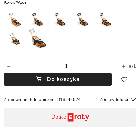
Wariant
Kolor/Wzór
Ilość
szt.
Do koszyka
Zamówienie telefoniczne: 818542524
Zostaw telefon
Dostępność
,
płatność
Wyślij
i