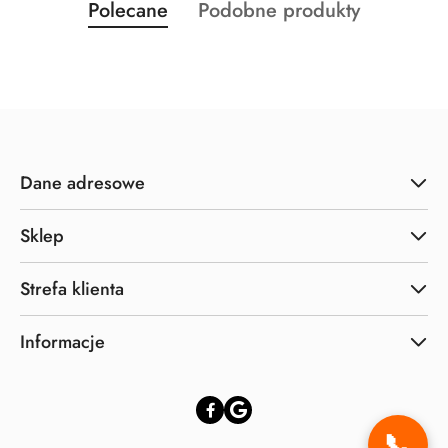
Produkty
Produkty
Polecane
Podobne produkty
Pomiń karuzelę produktów
o
o
statusie:
statusie:
Dane adresowe
Sklep
Strefa klienta
Informacje
📞