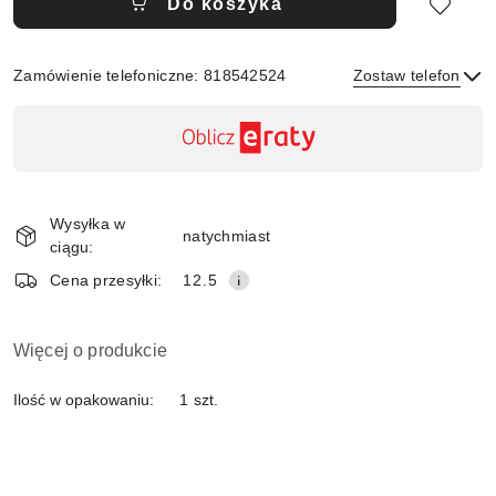
Do koszyka
Zamówienie telefoniczne: 818542524
Zostaw telefon
Dostępność
,
płatność
Wyślij
i
Wysyłka w
dostawa
natychmiast
ciągu:
Cena przesyłki:
12.5
Więcej o produkcie
Ilość w opakowaniu:
1 szt.