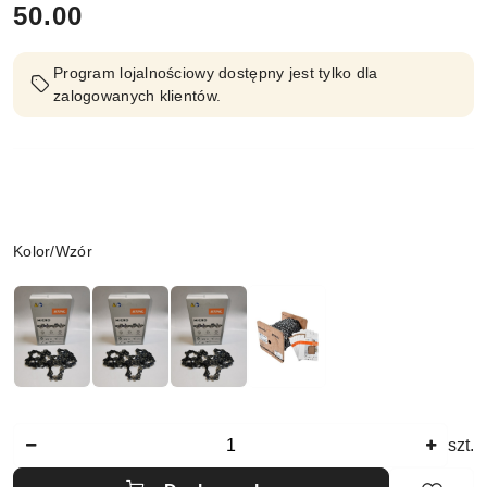
cena:
50.00
Program lojalnościowy dostępny jest tylko dla
zalogowanych klientów.
Wariant
Kolor/Wzór
Ilość
szt.