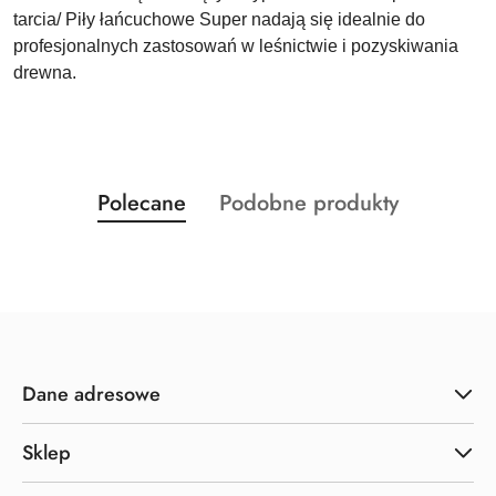
tarcia/ Piły łańcuchowe Super nadają się idealnie do
profesjonalnych zastosowań w leśnictwie i pozyskiwania
drewna.
Produkty
Produkty
Polecane
Podobne produkty
Pomiń karuzelę produktów
o
o
statusie:
statusie:
Dane adresowe
Sklep