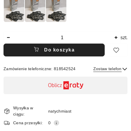
Ilość
szt.
Do koszyka
Zamówienie telefoniczne: 818542524
Zostaw telefon
Dostępność
,
płatność
Wyślij
i
Wysyłka w
dostawa
natychmiast
ciągu:
Cena przesyłki:
0