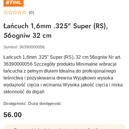
PRODUCENTA:
STIHL
(0)
Łańcuch 1,6mm .325" Super (RS),
56ogniw 32 cm
Symbol:
36390000056
Łańcuch 1,6mm .325" Super (RS), 32 cm 56ogniw Nr art.
36390000056 Szczegóły produktu Minimalne wibracje
łańcucha z pełnym dłutem Idealna do profesjonalnego
leśnictwa i pozyskiwania drewna Wyjątkowo wysoka
wydajność cięcia i wcinania Wysoka jakość cięcia i niska
skłonność do drgań
Dostępność:
Duża dostępność
cena:
56.00