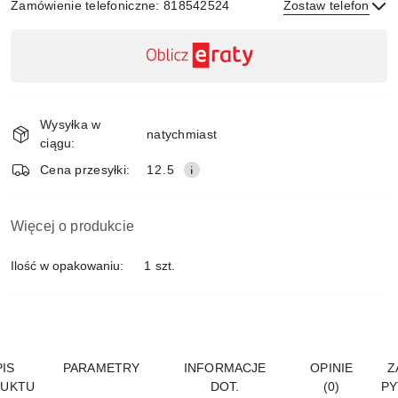
Zamówienie telefoniczne: 818542524
Zostaw telefon
Dostępność
,
płatność
Wyślij
i
Wysyłka w
dostawa
natychmiast
ciągu:
Cena przesyłki:
12.5
Więcej o produkcie
Ilość w opakowaniu:
1 szt.
IS
PARAMETRY
INFORMACJE
OPINIE
Z
UKTU
DOT.
(0)
PY