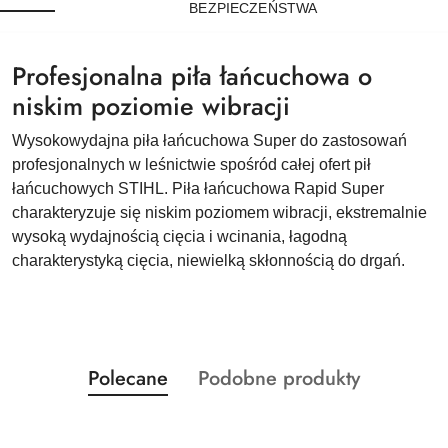
BEZPIECZEŃSTWA
Profesjonalna piła łańcuchowa o
niskim poziomie wibracji
Wysokowydajna piła łańcuchowa Super do zastosowań
profesjonalnych w leśnictwie spośród całej ofert pił
łańcuchowych STIHL. Piła łańcuchowa Rapid Super
charakteryzuje się niskim poziomem wibracji, ekstremalnie
wysoką wydajnością cięcia i wcinania, łagodną
charakterystyką cięcia, niewielką skłonnością do drgań.
Produkty
Produkty
Polecane
Podobne produkty
Pomiń karuzelę produktów
o
o
statusie:
statusie: