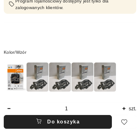
Program lojalnościowy dostępny jest tylko dla
zalogowanych klientów.
Wariant
Kolor/Wzór
Ilość
szt.
Do koszyka