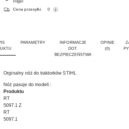
ciągu:
Cena przesyłki:
0
IS
PARAMETRY
INFORMACJE
OPINIE
Z
UKTU
DOT.
(0)
PY
BEZPIECZEŃSTWA
Orginalny nóż do traktorków STIHL
Nóż pasuje do modeli :
Produktu
RT
5097.1 Z
RT
5097.1