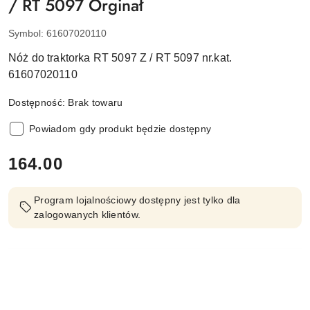
/ RT 5097 Orginał
Symbol:
61607020110
Nóż do traktorka RT 5097 Z / RT 5097 nr.kat.
61607020110
Dostępność:
Brak towaru
Powiadom gdy produkt będzie dostępny
cena:
164.00
Program lojalnościowy dostępny jest tylko dla
zalogowanych klientów.