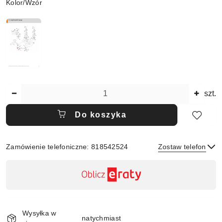
Wariant
Kolor/Wzór
Ilość
szt.
Do koszyka
Zamówienie telefoniczne: 818542524
Zostaw telefon
Dostępność
,
płatność
Wyślij
i
Wysyłka w
dostawa
natychmiast