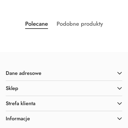
Produkty
Produkty
Polecane
Podobne produkty
Pomiń karuzelę produktów
o
o
statusie:
statusie:
Dane adresowe
Sklep
Strefa klienta
Informacje