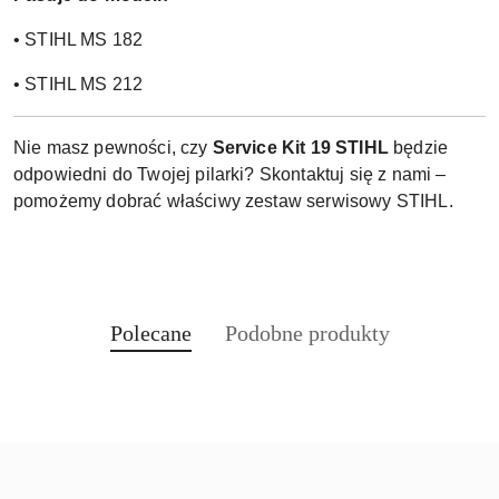
• STIHL MS 182
• STIHL MS 212
Nie masz pewności, czy
Service Kit 19 STIHL
będzie
odpowiedni do Twojej pilarki? Skontaktuj się z nami –
pomożemy dobrać właściwy zestaw serwisowy STIHL.
Produkty
Produkty
Polecane
Podobne produkty
Pomiń karuzelę produktów
o
o
statusie:
statusie: