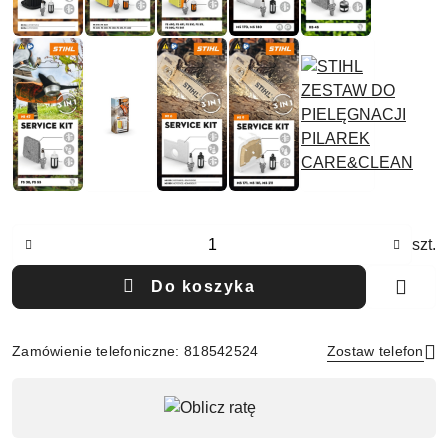
Ilość
szt.
Do koszyka
Zamówienie telefoniczne: 818542524
Zostaw telefon
Dostępność
,
Wyślij
płatność