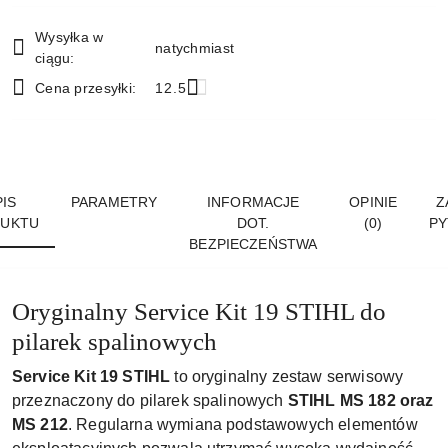
i
Wysyłka w
natychmiast
dostawa
ciągu:
Cena przesyłki:
12.5
IS
PARAMETRY
INFORMACJE
OPINIE
Z
UKTU
DOT.
(0)
PY
BEZPIECZEŃSTWA
Oryginalny Service Kit 19 STIHL do
pilarek spalinowych
Service Kit 19 STIHL
to oryginalny zestaw serwisowy
przeznaczony do pilarek spalinowych
STIHL MS 182 oraz
MS 212
. Regularna wymiana podstawowych elementów