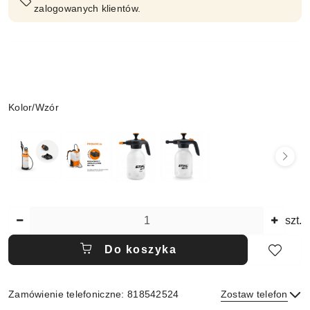
zalogowanych klientów.
Wariant
Kolor/Wzór
Ilość
szt.
Do koszyka
Zamówienie telefoniczne: 818542524
Zostaw telefon