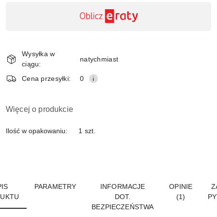
Dostępność
,
płatność
Wyślij
i
Wysyłka w
dostawa
natychmiast
ciągu:
Cena przesyłki:
0
Więcej o produkcie
Ilość w opakowaniu:
1 szt.
IS
PARAMETRY
INFORMACJE
OPINIE
Z
UKTU
DOT.
(1)
PY
BEZPIECZEŃSTWA