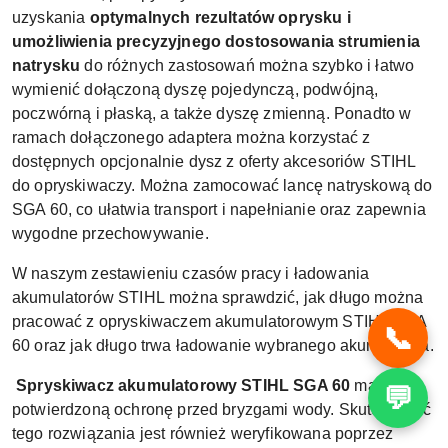
uzyskania
optymalnych rezultatów oprysku i
umożliwienia precyzyjnego dostosowania strumienia
natrysku
do różnych zastosowań można szybko i łatwo
wymienić dołączoną dyszę pojedynczą, podwójną,
poczwórną i płaską, a także dyszę zmienną. Ponadto w
ramach dołączonego adaptera można korzystać z
dostępnych opcjonalnie dysz z
oferty akcesoriów STIHL
do opryskiwaczy. Można zamocować lancę natryskową do
SGA 60, co ułatwia transport i napełnianie oraz zapewnia
wygodne przechowywanie.
W naszym
zestawieniu czasów pracy i ładowania
akumulatorów STIHL
można sprawdzić, jak długo można
pracować z opryskiwaczem akumulatorowym STIHL SGA
📞
60 oraz jak długo trwa ładowanie wybranego akumulatora.
Spryskiwacz akumulatorowy STIHL SGA 60
ma
💬
potwierdzoną ochronę przed bryzgami wody. Skuteczność
tego rozwiązania jest również weryfikowana poprzez