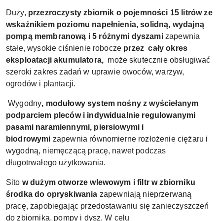
Duży,
przezroczysty zbiornik o pojemności 15 litrów ze
wskaźnikiem poziomu napełnienia, solidną, wydajną
pompą membranową i 5 różnymi dyszami
zapewnia
stałe, wysokie ciśnienie robocze
przez cały okres
eksploatacji akumulatora,
może skutecznie obsługiwać
szeroki zakres zadań w uprawie owoców, warzyw,
ogrodów i plantacji.
Wygodny
, modułowy system nośny z wyściełanym
podparciem pleców i indywidualnie regulowanymi
pasami naramiennymi, piersiowymi i
biodrowymi
zapewnia równomierne rozłożenie ciężaru i
wygodną, niemęczącą pracę, nawet podczas
długotrwałego użytkowania.
Sito
w dużym otworze wlewowym i filtr w zbiorniku
środka do opryskiwania
zapewniają nieprzerwaną
pracę, zapobiegając przedostawaniu się zanieczyszczeń
do zbiornika, pompy i dysz. W celu