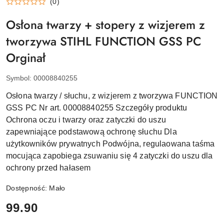
(0)
Osłona twarzy + stopery z wizjerem z
tworzywa STIHL FUNCTION GSS PC
Orginał
Symbol:
00008840255
Osłona twarzy / słuchu, z wizjerem z tworzywa FUNCTION
GSS PC Nr art. 00008840255 Szczegóły produktu
Ochrona oczu i twarzy oraz zatyczki do uszu
zapewniające podstawową ochronę słuchu Dla
użytkowników prywatnych Podwójna, regulaowana taśma
mocująca zapobiega zsuwaniu się 4 zatyczki do uszu dla
ochrony przed hałasem
Dostępność:
Mało
cena:
99.90