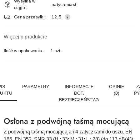
Wysyłka w
dostawa
natychmiast
ciągu:
Cena przesyłki:
12.5
Więcej o produkcie
Ilość w opakowaniu:
1 szt.
IS
PARAMETRY
INFORMACJE
OPINIE
Z
UKTU
DOT.
(0)
PY
BEZPIECZEŃSTWA
Osłona z podwójną taśmą mocującą
Z podwójną taśmą mocującą a i 4 zatyczkami do uszu. EN
166, EN 352, SNR 33 (H : 33; M : 31; L : 28) (do 113 dB(A)).