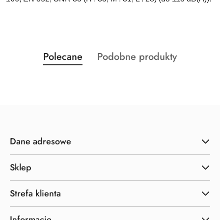
Produkty
Produkty
Polecane
Podobne produkty
Pomiń karuzelę produktów
o
o
statusie:
statusie:
Dane adresowe
Sklep
Strefa klienta
Informacje