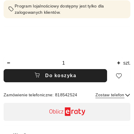
Program lojalnościowy dostępny jest tylko dla
zalogowanych klientów.
Ilość
szt.
Do koszyka
Zamówienie telefoniczne: 818542524
Zostaw telefon
Dostępność
,
płatność
Wyślij
i