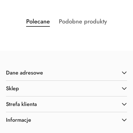
Produkty
Produkty
Polecane
Podobne produkty
Pomiń karuzelę produktów
o
o
statusie:
statusie:
Dane adresowe
Sklep
Strefa klienta
Informacje