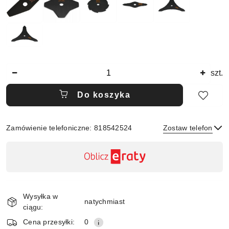
Ilość
szt.
Do koszyka
Zamówienie telefoniczne: 818542524
Zostaw telefon
Dostępność
,
płatność
Wyślij
i
Wysyłka w
dostawa
natychmiast
ciągu:
Cena przesyłki:
0