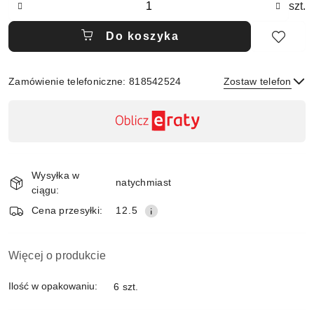
szt.
Do koszyka
Zamówienie telefoniczne: 818542524
Zostaw telefon
Dostępność
,
płatność
Wyślij
i
Wysyłka w
dostawa
natychmiast
ciągu:
Cena przesyłki:
12.5
Więcej o produkcie
Ilość w opakowaniu:
6 szt.