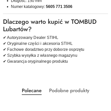
Długość: 150 mm
Numer katalogowy:
5605 771 3506
Dlaczego warto kupić w TOMBUD
Lubartów?
✔ Autoryzowany Dealer STIHL
✔ Oryginalne części i akcesoria STIHL
✔ Fachowe doradztwo przy doborze osprzętu
✔ Szybka wysyłka z własnego magazynu
✔ Gwarancja oryginalnego produktu
Produkty
Produkty
Polecane
Podobne produkty
Pomiń karuzelę produktów
o
o
statusie:
statusie: