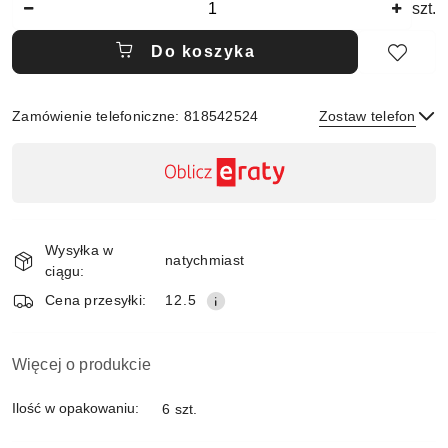
szt.
Do koszyka
Zamówienie telefoniczne: 818542524
Zostaw telefon
Dostępność
,
płatność
Wyślij
i
Wysyłka w
dostawa
natychmiast
ciągu:
Cena przesyłki:
12.5
Więcej o produkcie
Ilość w opakowaniu:
6 szt.