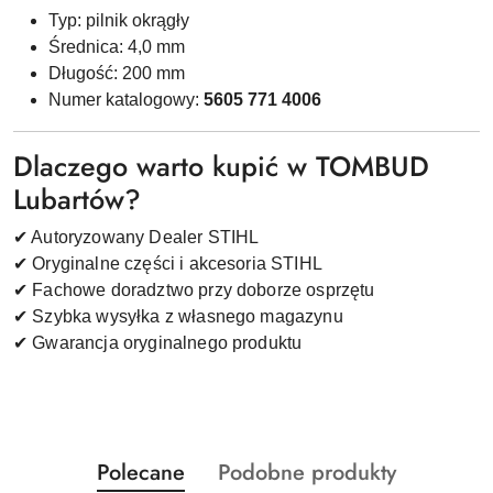
Typ: pilnik okrągły
Średnica: 4,0 mm
Długość: 200 mm
Numer katalogowy:
5605 771 4006
Dlaczego warto kupić w TOMBUD
Lubartów?
✔ Autoryzowany Dealer STIHL
✔ Oryginalne części i akcesoria STIHL
✔ Fachowe doradztwo przy doborze osprzętu
✔ Szybka wysyłka z własnego magazynu
✔ Gwarancja oryginalnego produktu
Produkty
Produkty
Polecane
Podobne produkty
Pomiń karuzelę produktów