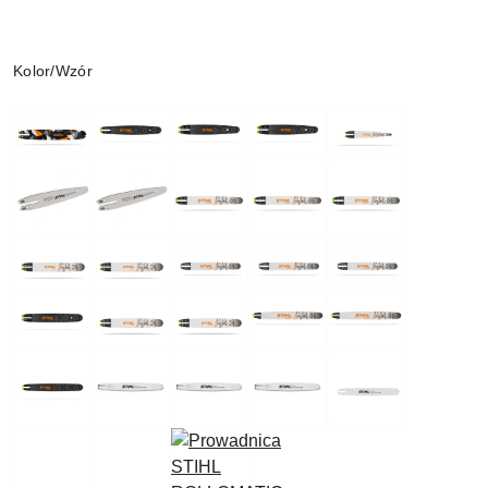
Wariant
Kolor/Wzór