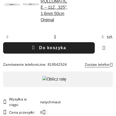
Ilość
szt.
Do koszyka
Zamówienie telefoniczne: 818542524
Zostaw telefon
Dostępność
,
Wyślij
płatność
i
Wysyłka w
natychmiast
dostawa
ciągu:
Cena przesyłki:
0