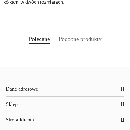
kółkami w dwóch rozmiarach.
Produkty
Produkty
Polecane
Podobne produkty
Pomiń karuzelę produktów
o
o
statusie:
statusie:
Dane adresowe
Sklep
Strefa klienta