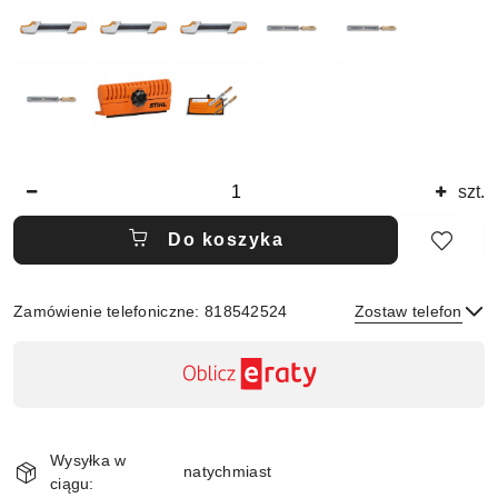
Ilość
szt.
Do koszyka
Zamówienie telefoniczne: 818542524
Zostaw telefon
Dostępność
,
płatność
Wyślij
i
Wysyłka w
dostawa
natychmiast
ciągu: