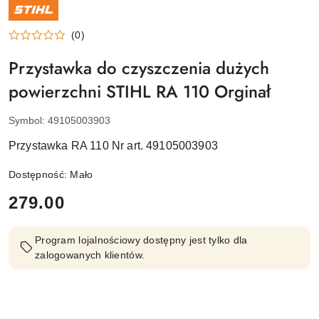
NAZWA
PRODUCENTA:
STIHL
(0)
Przystawka do czyszczenia dużych
powierzchni STIHL RA 110 Orginał
Symbol:
49105003903
Przystawka RA 110 Nr art. 49105003903
Dostępność:
Mało
cena:
279.00
Program lojalnościowy dostępny jest tylko dla
zalogowanych klientów.