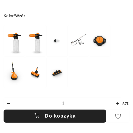
Wariant
Kolor/Wzór
Ilość
szt.
Do koszyka