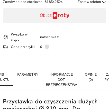
Zamówienie telefoniczne: 818542524
Zostaw telefon
Dostępność
,
płatność
Wyślij
i
Wysyłka w
dostawa
natychmiast
ciągu:
Cena przesyłki:
0
IS
PARAMETRY
INFORMACJE
OPINIE
Z
UKTU
DOT.
(0)
PY
BEZPIECZEŃSTWA
Przystawka do czyszczenia dużych
powieszchni Ø 310 mm. Do