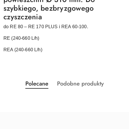
szybkieg
o, bezbryzgowego
czyszczenia
do RE 80 – RE 170 PLUS i REA 60-100.
RE (240-660 L/h)
REA (240-660 L/h)
Produkty
Produkty
Polecane
Podobne produkty
Pomiń karuzelę produktów
o
o
statusie:
statusie: