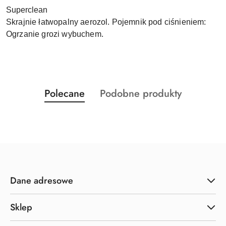
Superclean
Skrajnie łatwopalny aerozol. Pojemnik pod ciśnieniem:
Ogrzanie grozi wybuchem.
Produkty
Produkty
Polecane
Podobne produkty
Pomiń karuzelę produktów
o
o
statusie:
statusie:
Dane adresowe
Sklep