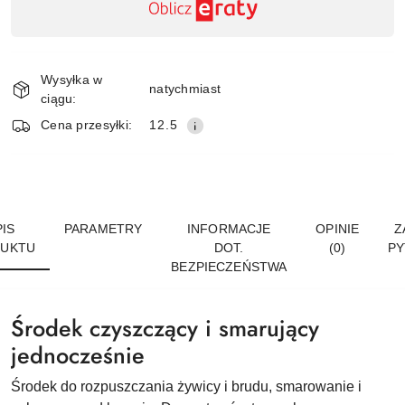
,
płatność
Wyślij
i
Wysyłka w
dostawa
natychmiast
ciągu:
Cena przesyłki:
12.5
IS
PARAMETRY
INFORMACJE
OPINIE
Z
UKTU
DOT.
(0)
PY
BEZPIECZEŃSTWA
Środek czyszczący i smarujący
jednocześnie
Środek do rozpuszczania żywicy i brudu, smarowanie i