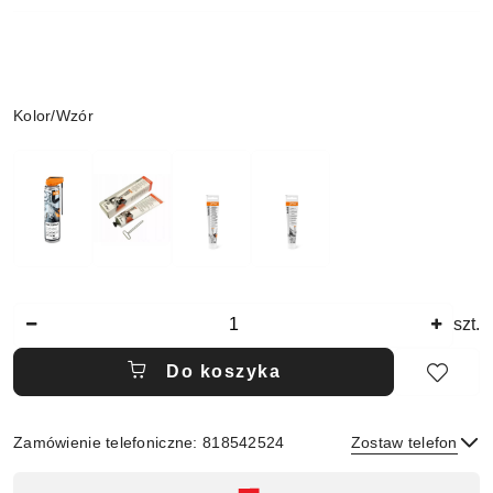
Wariant
Kolor/Wzór
Ilość
szt.
Do koszyka
Zamówienie telefoniczne: 818542524
Zostaw telefon
Dostępność