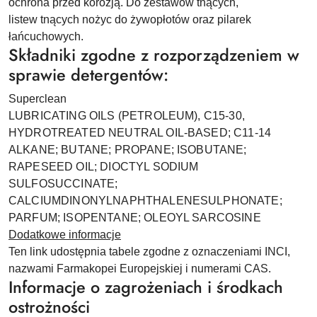
ochrona przed korozją. Do zestawów tnących,
listew tnących nożyc do żywopłotów oraz pilarek
łańcuchowych.
Składniki zgodne z rozporządzeniem w
sprawie detergentów:
Superclean
LUBRICATING OILS (PETROLEUM), C15-30,
HYDROTREATED NEUTRAL OIL-BASED; C11-14
ALKANE; BUTANE; PROPANE; ISOBUTANE;
RAPESEED OIL; DIOCTYL SODIUM
SULFOSUCCINATE;
CALCIUMDINONYLNAPHTHALENESULPHONATE;
PARFUM; ISOPENTANE; OLEOYL SARCOSINE
Dodatkowe informacje
Ten link udostępnia tabele zgodne z oznaczeniami INCI,
nazwami Farmakopei Europejskiej i numerami CAS.
Informacje o zagrożeniach i środkach
ostrożności