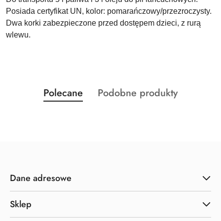
Posiada certyfikat UN, kolor: pomarańczowy/przezroczysty.
Dwa korki zabezpieczone przed dostępem dzieci, z rurą
wlewu.
Produkty
Produkty
Polecane
Podobne produkty
Pomiń karuzelę produktów
o
o
statusie:
statusie:
Dane adresowe
Sklep