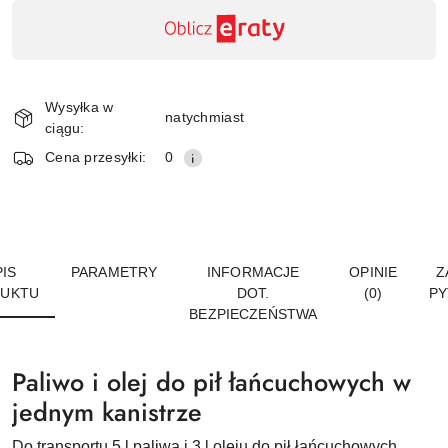
Dostępność
,
płatność
Wyślij
i
Wysyłka w
dostawa
natychmiast
ciągu:
Cena przesyłki:
0
IS
PARAMETRY
INFORMACJE
OPINIE
Z
UKTU
DOT.
(0)
PY
BEZPIECZEŃSTWA
Paliwo i olej do pił łańcuchowych w
jednym kanistrze
Do transportu 5 l paliwa i 3 l oleju do pił łańcuchowych.