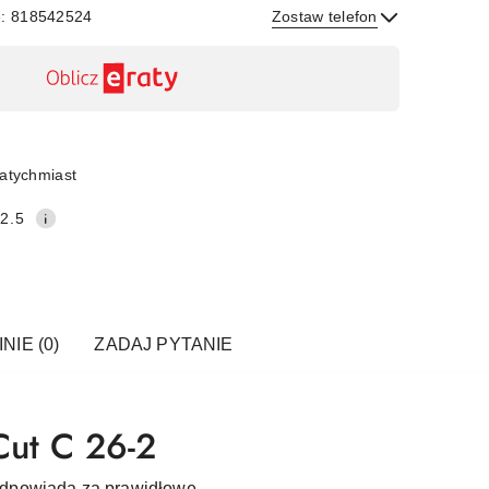
e: 818542524
Zostaw telefon
Wyślij
atychmiast
2.5
NIE (0)
ZADAJ PYTANIE
Cut C 26-2
 odpowiada za prawidłowe