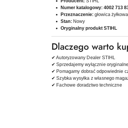
Producent:
STIHL
Numer katalogowy:
4002 713 8
Przeznaczenie:
głowica żyłkowa
Stan:
Nowy
Oryginalny produkt STIHL
Dlaczego warto k
✔ Autoryzowany Dealer STIHL
✔ Sprzedajemy wyłącznie oryginaln
✔ Pomagamy dobrać odpowiednie cz
✔ Szybka wysyłka z własnego maga
✔ Fachowe doradztwo techniczne
Pomiń karuzelę produktów