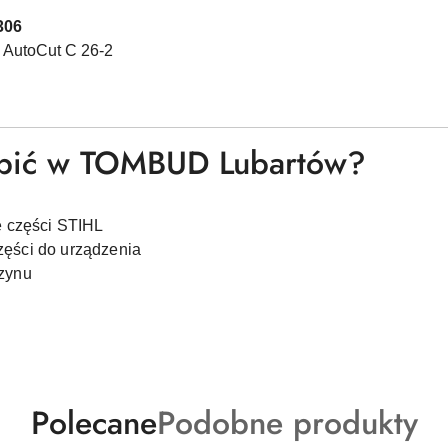
306
 AutoCut C 26-2
upić w TOMBUD Lubartów?
e części STIHL
ęści do urządzenia
zynu
Produkty
Produkty
Polecane
Podobne produkty