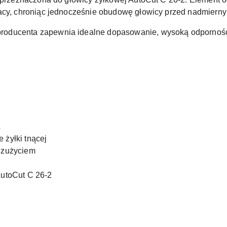
racy, chroniąc jednocześnie obudowę głowicy przed nadmiern
oducenta zapewnia idealne dopasowanie, wysoką odporność n
L
żyłki tnącej
 zużyciem
AutoCut C 26-2