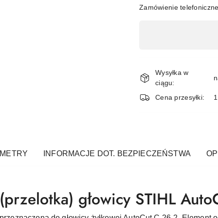
Zamówienie telefoniczn
Dostępność
,
płatność
i
Wysyłka w
n
ciągu:
dostawa
Cena przesyłki:
1
AMETRY
INFORMACJE DOT. BEZPIECZEŃSTWA
OPI
 (przelotka) głowicy STIHL Auto
L przeznaczona do głowicy żyłkowej AutoCut C 26-2. Element