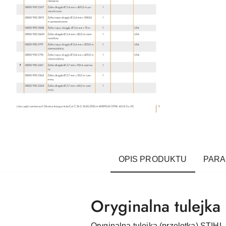
OPIS PRODUKTU
PAR
Oryginalna tulejka
Oryginalna tulejka (przelotka) STIH