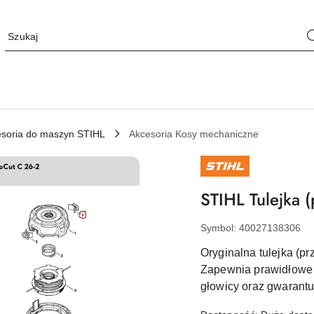
soria do maszyn STIHL
Akcesoria Kosy mechaniczne
NAZWA
PRODUCENTA:
STIHL
STIHL Tulejka 
Symbol:
40027138306
Oryginalna tulejka (p
Zapewnia prawidłowe 
głowicy oraz gwarant