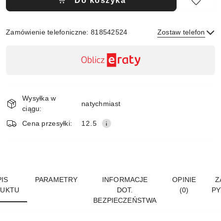
Do koszyka
Zamówienie telefoniczne: 818542524
Zostaw telefon
Dostępność
,
płatność
Wyślij
i
Wysyłka w
dostawa
natychmiast
ciągu:
Cena przesyłki:
12.5
IS
PARAMETRY
INFORMACJE
OPINIE
Z
UKTU
DOT.
(0)
PY
BEZPIECZEŃSTWA