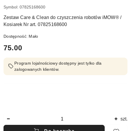
Symbol:
07825168600
Zestaw Care & Clean do czyszczenia robotów iMOW® /
Kosiarek Nr art. 07825168600
Dostępność:
Mało
cena:
75.00
Program lojalnościowy dostępny jest tylko dla
zalogowanych klientów.
Ilość
szt.