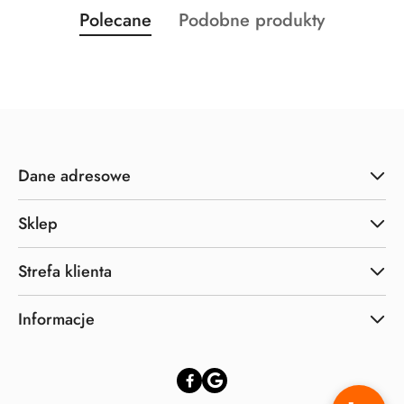
Produkty
Produkty
Polecane
Podobne produkty
Pomiń karuzelę produktów
o
o
statusie:
statusie:
Dane adresowe
Sklep
Strefa klienta
Informacje