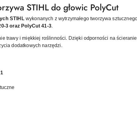
rzywa STIHL do głowic PolyCut
cych STIHL
wykonanych z wytrzymałego tworzywa sztucznego
20-3 oraz PolyCut 41-3
.
 trawy i miękkiej roślinności. Dzięki odporności na ścierani
życia dodatkowych narzędzi.
01
ztuczne