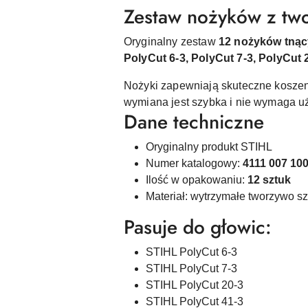
Zestaw nożyków z two
Oryginalny zestaw
12 nożyków tną
PolyCut 6-3, PolyCut 7-3, PolyCut 
Nożyki zapewniają skuteczne koszenie
wymiana jest szybka i nie wymaga u
Dane techniczne
Oryginalny produkt STIHL
Numer katalogowy:
4111 007 10
Ilość w opakowaniu:
12 sztuk
Materiał: wytrzymałe tworzywo s
Pasuje do głowic:
STIHL PolyCut 6-3
STIHL PolyCut 7-3
STIHL PolyCut 20-3
STIHL PolyCut 41-3