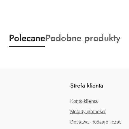
Produkty
Produkty
Polecane
Podobne produkty
o
o
statusie:
statusie:
Strefa klienta
Konto klienta
Metody płatności
Dostawa - rodzaje i czas