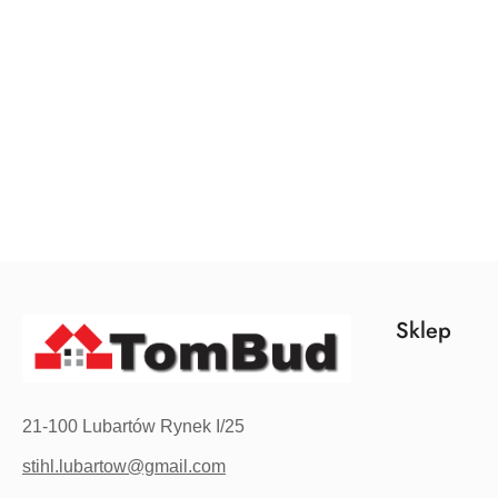
Pomiń karuzelę produktów
Sklep
21-100 Lubartów Rynek I/25
stihl.lubartow@gmail.com