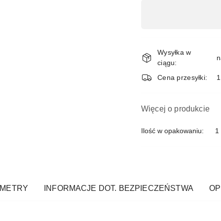
Dostępność
,
płatność
i
Wysyłka w
n
ciągu:
dostawa
Cena przesyłki:
1
Więcej o produkcie
Ilość w opakowaniu:
1 
AMETRY
INFORMACJE DOT. BEZPIECZEŃSTWA
OPI