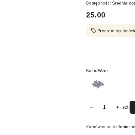
Dostępność:
Średnia do
cena:
25.00
Program lojalności
Wariant
Kolor/Wzór
Ilość
szt.
Zamówienie telefoniczn