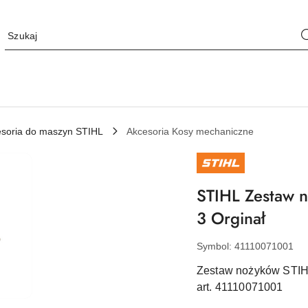
soria do maszyn STIHL
Akcesoria Kosy mechaniczne
NAZWA
PRODUCENTA:
STIHL
STIHL Zestaw n
3 Orginał
Symbol:
41110071001
Zestaw nożyków STIHL 
art. 41110071001