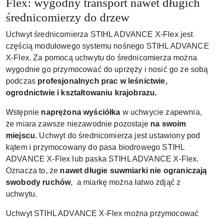
Flex: wygodny transport nawet długich
średnicomierzy do drzew
Uchwyt średnicomierza STIHL ADVANCE X-Flex jest
częścią modułowego systemu nośnego STIHL ADVANCE
X-Flex. Za pomocą uchwytu do średnicomierza można
wygodnie go przymocować do uprzęży i nosić go ze sobą
podczas
profesjonalnych prac w leśnictwie,
ogrodnictwie i kształtowaniu krajobrazu.
Wstępnie
naprężona wyściółka
w uchwycie zapewnia,
że miara zawsze niezawodnie pozostaje
na swoim
miejscu.
Uchwyt do średnicomierza jest ustawiony pod
kątem i przymocowany do pasa biodrowego STIHL
ADVANCE X-Flex lub paska STIHL ADVANCE X-Flex.
Oznacza to, że
nawet długie suwmiarki nie ograniczają
swobody ruchów
, a miarkę można łatwo zdjąć z
uchwytu.
Uchwyt STIHL ADVANCE X-Flex można przymocować