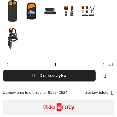
Ilość
szt.
Do koszyka
Zamówienie telefoniczne: 818542524
Zostaw telefon
Dostępność
,
Wyślij