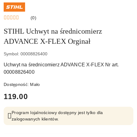
NAZWA
PRODUCENTA:
STIHL
(0)
STIHL Uchwyt na średnicomierz
ADVANCE X-FLEX Orginał
Symbol:
00008826400
Uchwyt na średnicomierz ADVANCE X-FLEX Nr art.
00008826400
Dostępność:
Mało
cena:
119.00
Program lojalnościowy dostępny jest tylko dla
zalogowanych klientów.