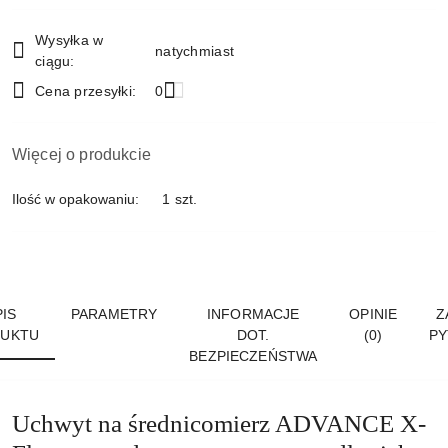
płatność
i
Wysyłka w
natychmiast
dostawa
ciągu:
Cena przesyłki:
0
Więcej o produkcie
Ilość w opakowaniu:
1 szt.
IS
PARAMETRY
INFORMACJE
OPINIE
Z
UKTU
DOT.
(0)
PY
BEZPIECZEŃSTWA
Uchwyt na średnicomierz ADVANCE X-