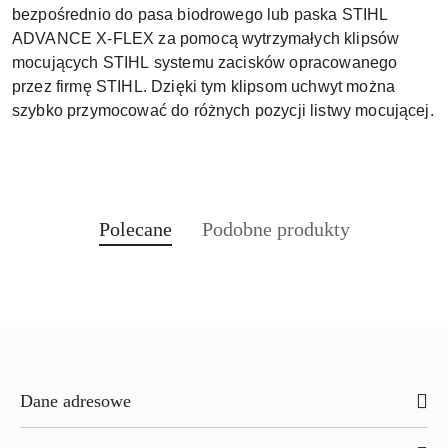
bezpośrednio do
pasa biodrowego
lub
paska STIHL
ADVANCE X-FLEX za pomocą wytrzymałych
klipsów
mocujących STIHL
systemu zacisków opracowanego
przez firmę STIHL. Dzięki tym klipsom uchwyt można
szybko przymocować do różnych pozycji listwy mocującej.
Produkty
Produkty
Polecane
Podobne produkty
Pomiń karuzelę produktów
o
o
statusie:
statusie:
Dane adresowe