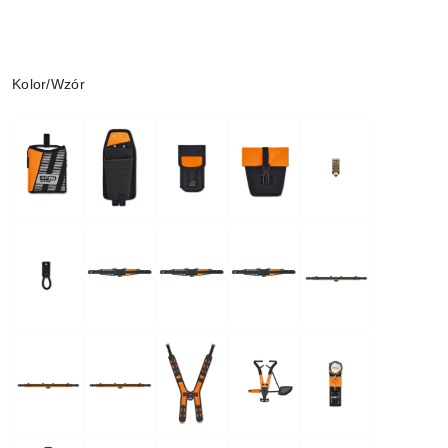
Wariant
Kolor/Wzór