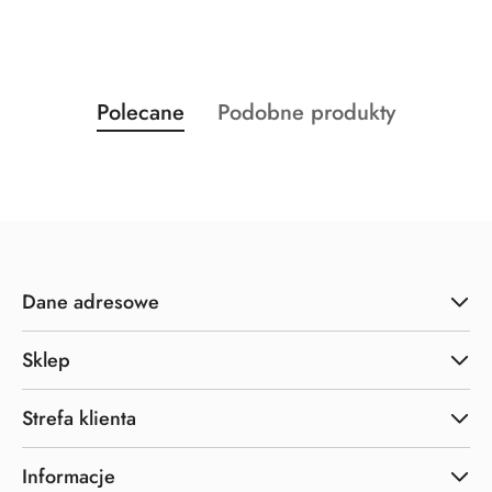
Produkty
Produkty
Polecane
Podobne produkty
Pomiń karuzelę produktów
o
o
statusie:
statusie:
Dane adresowe
Sklep
Strefa klienta
Informacje