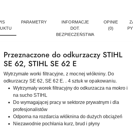
IS
PARAMETRY
INFORMACJE
OPINIE
Z
UKTU
DOT.
(0)
PY
BEZPIECZEŃSTWA
Przeznaczone do odkurzaczy STIHL
SE 62, STIHL SE 62 E
Wytrzymałe worki filtracyjne, z mocnej włókniny. Do
odkurzaczy SE 62, SE 62 E. . 4 sztuk w opakowaniu.
Wytrzymały worek filtracyjny do odkurzacza na mokro i
na sucho STIHL
Do wymagającej pracy w sektorze prywatnym i dla
profesjonalistów
Odporna na rozdarcia włóknina do dużych obciążeń
Niezawodnie pochłania kurz, brud i płyny