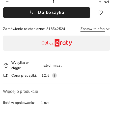
szt.
Do koszyka
Zamówienie telefoniczne: 818542524
Zostaw telefon
Dostępność
,
płatność
Wyślij
i
Wysyłka w
dostawa
natychmiast
ciągu:
Cena przesyłki:
12.5
Więcej o produkcie
Ilość w opakowaniu:
1 szt.