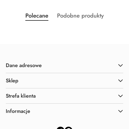
Produkty
Produkty
Polecane
Podobne produkty
Pomiń karuzelę produktów
o
o
statusie:
statusie:
Dane adresowe
Sklep
Strefa klienta
Informacje