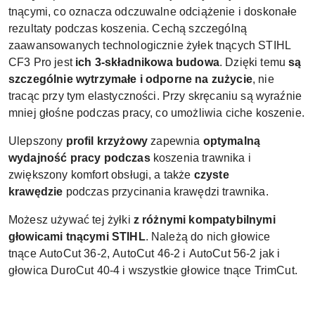
tnącymi, co oznacza odczuwalne odciążenie i doskonałe
rezultaty podczas koszenia. Cechą szczególną
zaawansowanych technologicznie żyłek tnących STIHL
CF3 Pro jest
ich 3-składnikowa budowa
. Dzięki temu
są
szczególnie wytrzymałe i odporne na zużycie
, nie
tracąc przy tym elastyczności. Przy skręcaniu są wyraźnie
mniej głośne podczas pracy, co umożliwia ciche koszenie.
Ulepszony
profil krzyżowy
zapewnia
optymalną
wydajność pracy podczas
koszenia trawnika
i
zwiększony komfort obsługi, a także
czyste
krawędzie
podczas
przycinania krawędzi trawnika.
Możesz używać tej żyłki
z różnymi kompatybilnymi
głowicami tnącymi STIHL
. Należą do nich głowice
tnące
AutoCut 36-2,
AutoCut 46-2
i
AutoCut 56-2
jak i
głowica
DuroCut 40-4
i wszystkie
głowice tnące TrimCut.