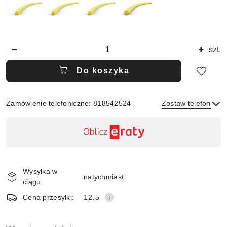
Ilość
szt.
Do koszyka
Zamówienie telefoniczne: 818542524
Zostaw telefon
Dostępność
,
płatność
Wyślij
i
Wysyłka w
dostawa
natychmiast
ciągu:
Cena przesyłki:
12.5