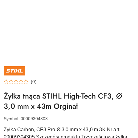
NAZWA
PRODUCENTA:
STIHL
(0)
Żyłka tnąca STIHL High-Tech CF3, Ø
3,0 mm x 43m Orginał
Symbol:
00009304303
Żyłka Carbon, CF3 Pro Ø 3,0 mm x 43,0 m 3K Nr art.
00009304305 Szczegóły produktu Trzyczęściowa żyłka