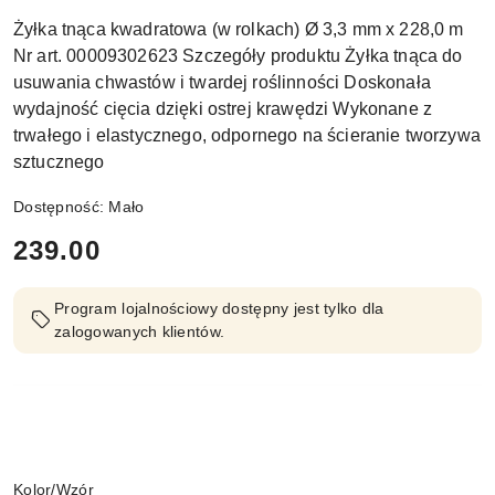
Żyłka tnąca kwadratowa (w rolkach) Ø 3,3 mm x 228,0 m
Nr art. 00009302623 Szczegóły produktu Żyłka tnąca do
usuwania chwastów i twardej roślinności Doskonała
wydajność cięcia dzięki ostrej krawędzi Wykonane z
trwałego i elastycznego, odpornego na ścieranie tworzywa
sztucznego
Dostępność:
Mało
cena:
239.00
Program lojalnościowy dostępny jest tylko dla
zalogowanych klientów.
Wariant
Kolor/Wzór