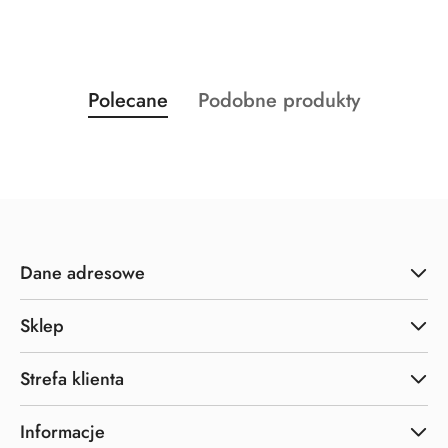
Produkty
Produkty
Polecane
Podobne produkty
Pomiń karuzelę produktów
o
o
statusie:
statusie:
Dane adresowe
Sklep
Strefa klienta
Informacje