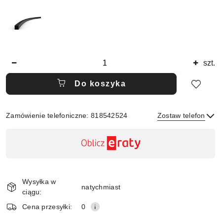
Ilość
szt.
Do koszyka
Zamówienie telefoniczne: 818542524
Zostaw telefon
Dostępność
,
płatność
Wyślij
i
Wysyłka w
dostawa
natychmiast
ciągu:
Cena przesyłki:
0