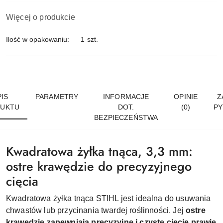
Więcej o produkcie
Ilość w opakowaniu:
1 szt.
IS
PARAMETRY
INFORMACJE
OPINIE
Z
UKTU
DOT.
(0)
PY
BEZPIECZEŃSTWA
Kwadratowa żyłka tnąca, 3,3 mm:
ostre krawędzie do precyzyjnego
cięcia
Kwadratowa żyłka tnąca STIHL jest idealna do usuwania
chwastów lub przycinania twardej roślinności. Jej
ostre
krawędzie zapewniają precyzyjne i czyste cięcie prawie