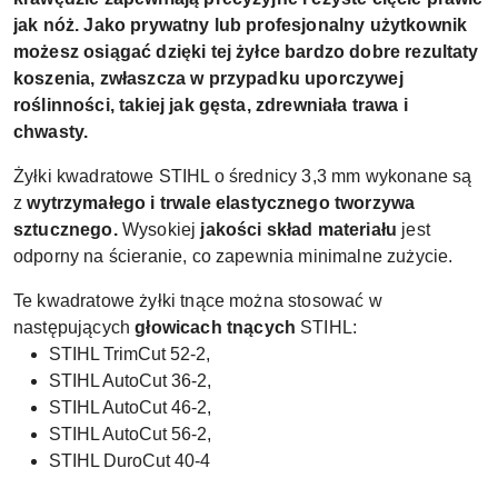
jak nóż. Jako prywatny lub profesjonalny użytkownik
możesz osiągać dzięki tej żyłce bardzo dobre rezultaty
koszenia, zwłaszcza w przypadku uporczywej
roślinności, takiej jak gęsta, zdrewniała trawa i
chwasty.
Żyłki kwadratowe STIHL o średnicy 3,3 mm wykonane są
z
wytrzymałego i trwale elastycznego tworzywa
sztucznego.
Wysokiej
jakości skład materiału
jest
odporny na ścieranie, co zapewnia minimalne zużycie.
Te kwadratowe żyłki tnące można stosować w
następujących
głowicach tnących
STIHL:
STIHL TrimCut
52-2,
STIHL AutoCut 36-2,
STIHL AutoCut 46-2,
STIHL AutoCut 56-2,
STIHL DuroCut 40-4