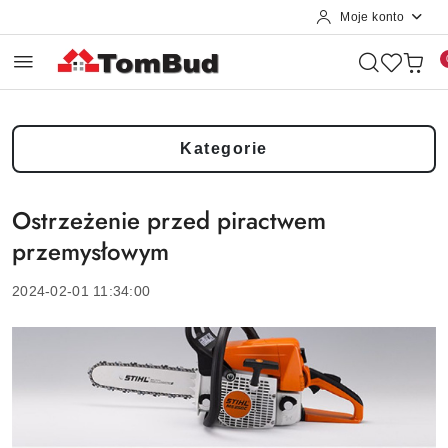
Moje konto
Przejdź do treści głównej
Przejdź do wyszukiwarki
Przejdź do moje konto
Przejdź do menu głównego
Przejdź do stopki
Kategorie
Ostrzeżenie przed piractwem
przemysłowym
2024-02-01 11:34:00