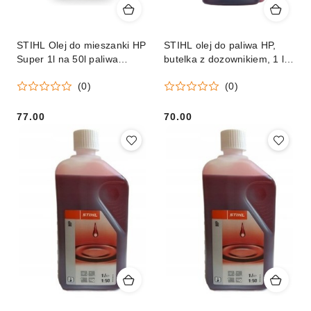
STIHL Olej do mieszanki HP
STIHL olej do paliwa HP,
Super 1l na 50l paliwa
butelka z dozownikiem, 1 l
Orginał
(na 50 l paliwa) Orginał
(0)
(0)
77.00
70.00
Cena:
Cena: