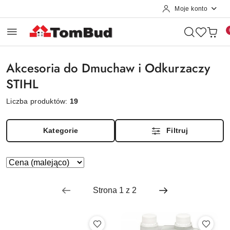
Moje konto
Przejdź do treści głównej
Przejdź do wyszukiwarki
Przejdź do moje konto
Przejdź do menu głównego
Przejdź do stopki
Akcesoria do Dmuchaw i Odkurzaczy
STIHL
Liczba produktów:
19
Kategorie
Filtruj
Zastosowano sortowanie: Cena (malejąco).
Sortuj
według