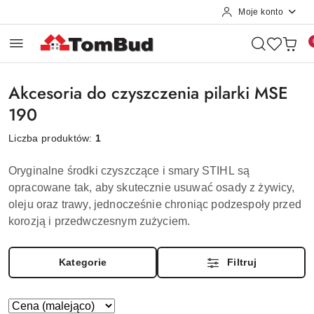
Moje konto
Przejdź do treści głównej
Przejdź do wyszukiwarki
Przejdź do moje konto
Przejdź do menu głównego
Przejdź do stopki
Akcesoria do czyszczenia pilarki MSE
190
Liczba produktów:
1
Oryginalne środki czyszczące i smary
STIHL
są
opracowane tak, aby skutecznie usuwać osady z żywicy,
oleju oraz trawy, jednocześnie chroniąc podzespoły przed
korozją i przedwczesnym zużyciem.
Kategorie
Filtruj
Zastosowano
Sortuj