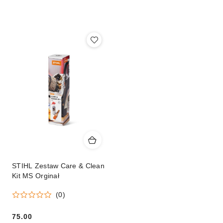
według
sortowanie:
Cena
(malejąco).
STIHL Zestaw Care & Clean
Kit MS Orginał
(0)
75.00
Cena: