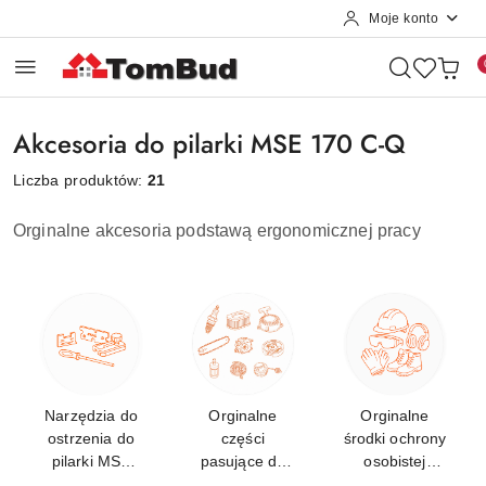
Moje konto
Przejdź do treści głównej
Przejdź do wyszukiwarki
Przejdź do moje konto
Przejdź do menu głównego
Przejdź do stopki
Akcesoria do pilarki MSE 170 C-Q
Liczba produktów:
21
Orginalne akcesoria podstawą ergonomicznej pracy
Narzędzia do
Orginalne
Orginalne
ostrzenia do
części
środki ochrony
pilarki MSE
pasujące do
osobistej
170 C-Q
MSE 170 C-Q
STIHL