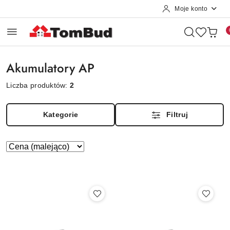
Moje konto
Przejdź do treści głównej
Przejdź do wyszukiwarki
Przejdź do moje konto
Przejdź do menu głównego
Przejdź do stopki
Akumulatory AP
Liczba produktów:
2
Kategorie
Filtruj
Zastosowano
Sortuj
według
sortowanie:
Cena
(malejąco).