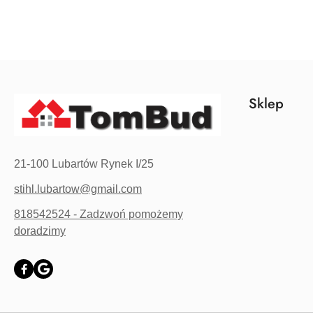
Sklep
21-100 Lubartów Rynek I/25
stihl.lubartow@gmail.com
818542524 - Zadzwoń pomożemy
doradzimy