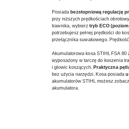
Posiada
bezstopniową regulację p
przy niższych prędkościach obrotowy
trawnika, wybierz
tryb ECO (poziom 
potrzebujesz pełnej prędkości do ko
przełącznika suwakowego. Prędkość 
Akumulatorowa kosa STIHL FSA 80 zo
wyposażony w
tarczę do koszenia t
i głowic koszących.
Praktyczna pętl
bez użycia narzędzi. Kosa posiada
u
akumulatorów STIHL
możesz zobaczy
akumulatora.
Pomiń karuzelę produktów