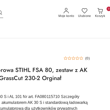
0
Moje konto
Ulubione
Koszyk
(0)
orowa STIHL FSA 80, zestaw z AK
 GrassCut 230-2 Orginał
0 S i AL 101 Nr art. FA080115710 Szczegóły
z akumulatorem AK 30 S i standardową ładowarką
umulatorowa dla użytkowników prywatnych