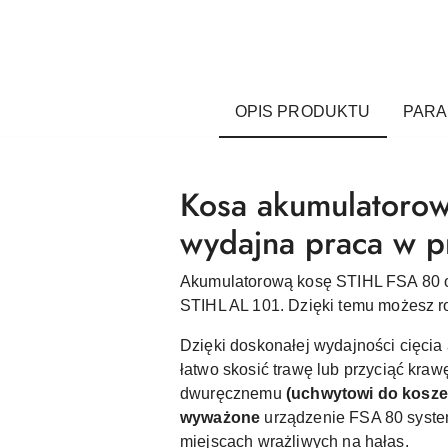
OPIS PRODUKTU
PAR
Kosa akumulatorow
wydajna praca w 
Akumulatorową kosę STIHL FSA 80 o
STIHL AL 101.
Dzięki temu możesz r
Dzięki doskonałej wydajności cięci
łatwo
skosić trawę
lub
przyciąć kraw
dwuręcznemu
(uchwytowi do kosze
wyważone
urządzenie FSA 80 syst
miejscach wrażliwych na hałas.