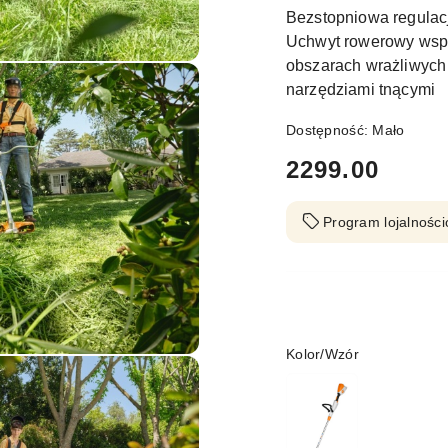
Bezstopniowa regulac
Uchwyt rowerowy wspo
obszarach wrażliwych
narzędziami tnącymi
Dostępność:
Mało
cena:
2299.00
Program lojalności
Wariant
Kolor/Wzór