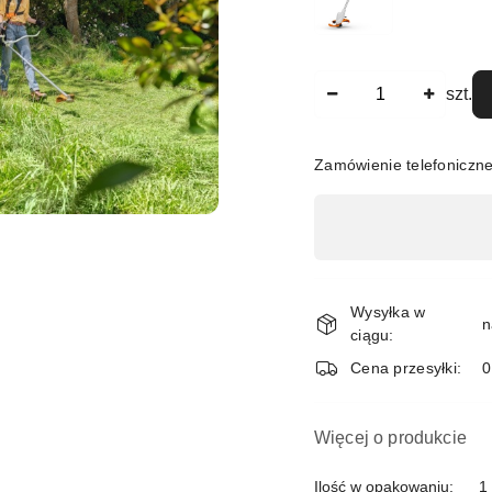
Ilość
szt.
Zamówienie telefoniczn
Dostępność
,
płatność
i
Wysyłka w
n
ciągu:
dostawa
Cena przesyłki:
Więcej o produkcie
Ilość w opakowaniu:
1 