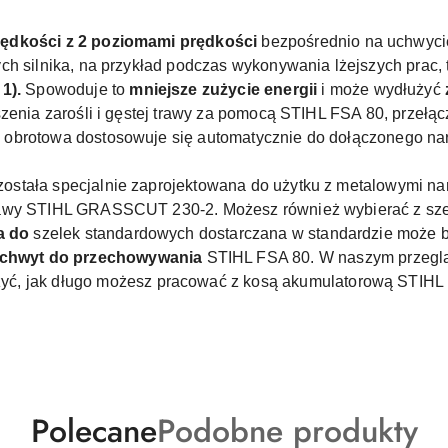
rędkości z 2 poziomami prędkości
bezpośrednio na uchwycie
ch silnika, na przykład podczas wykonywania lżejszych prac, 
1).
Spowoduje to
mniejsze zużycie energii
i może wydłużyć
szenia zarośli i gęstej trawy za pomocą STIHL FSA 80, przeł
obrotowa dostosowuje się automatycznie do dołączonego narz
stała specjalnie zaprojektowana do użytku z metalowymi nar
rawy STIHL GRASSCUT 230-2. Możesz również wybierać z szer
a do
szelek standardowych
dostarczana w standardzie może 
chwyt
do przechowywania
STIHL FSA 80. W naszym przegl
ć, jak długo możesz pracować z kosą akumulatorową STIHL F
Produkty
Produkty
Polecane
Podobne produkty