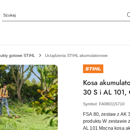
ukty gotowe STIHL
Urządzenia STIHL akumulatorowe
NAZWA
PRODUCENTA:
STIHL
Kosa akumulat
30 S i AL 101,
Symbol:
FA080115710
FSA 80, zestaw z AK 3
produktu W zestawie 
AL 101 Mocna kosa ak