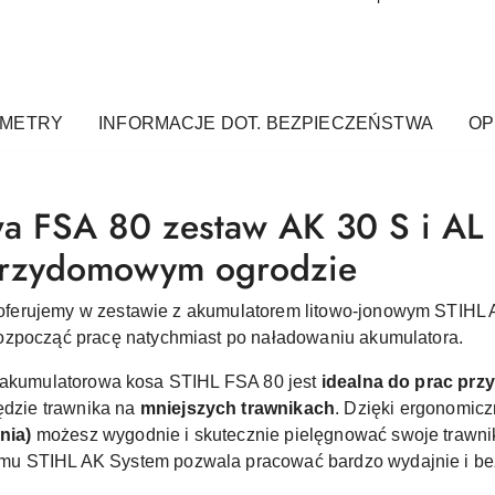
AMETRY
INFORMACJE DOT. BEZPIECZEŃSTWA
OPI
a FSA 80 zestaw AK 30 S i AL 1
przydomowym ogrodzie
ferujemy w zestawie z akumulatorem
litowo-jonowym STIHL 
ozpocząć pracę natychmiast po naładowaniu akumulatora.
a akumulatorowa kosa STIHL FSA 80 jest
idealna do prac pr
ędzie
trawnika na
mniejszych trawnikach
. Dzięki ergonomic
nia)
możesz wygodnie i skutecznie pielęgnować swoje trawnik
emu
STIHL AK System
pozwala pracować bardzo wydajnie i be