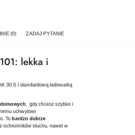
NIE (0)
ZADAJ PYTANIE
01: lekka i
AK 30 S
i
standardową ładowarką
zydomowych
, gdy chcesz szybko i
znemu uchwytowi
i. To
bardzo dobrze
z ochronników słuchu, nawet w