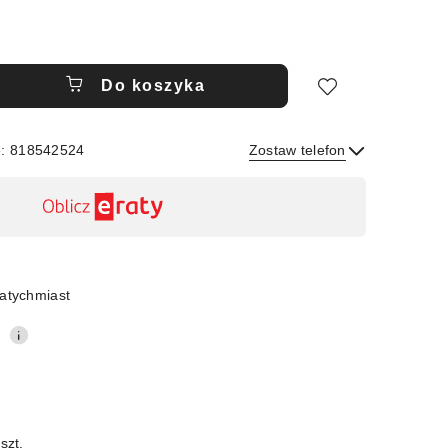
Do koszyka
e: 818542524
Zostaw telefon
Wyślij
atychmiast
0
szt.