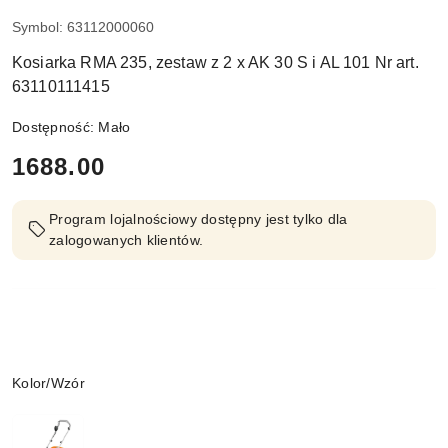
Symbol:
63112000060
Kosiarka RMA 235, zestaw z 2 x AK 30 S i AL 101 Nr art.
63110111415
Dostępność:
Mało
cena:
1688.00
Program lojalnościowy dostępny jest tylko dla
zalogowanych klientów.
Wariant
Kolor/Wzór