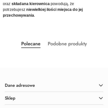
oraz
składana kierownica
powodują, że
potrzebujesz
niewielkiej ilości miejsca do jej
przechowywania
.
Produkty
Produkty
Polecane
Podobne produkty
Pomiń karuzelę produktów
o
o
statusie:
statusie:
Dane adresowe
Sklep