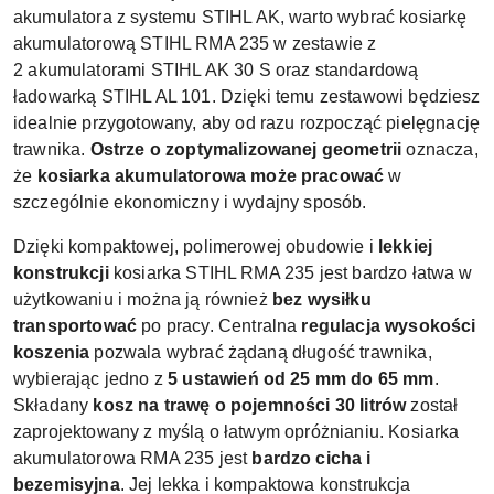
akumulatora z
systemu STIHL AK, warto wybrać kosiarkę
akumulatorową STIHL RMA 235 w zestawie z
2
akumulatorami STIHL AK 30 S
oraz
standardową
ładowarką STIHL AL 101. Dzięki temu zestawowi będziesz
idealnie przygotowany, aby
od razu rozpocząć pielęgnację
trawnika.
Ostrze o zoptymalizowanej geometrii
oznacza,
że
kosiarka akumulatorowa może pracować
w
szczególnie ekonomiczny i wydajny sposób.
Dzięki kompaktowej, polimerowej obudowie i
lekkiej
konstrukcji
kosiarka STIHL RMA 235 jest bardzo łatwa w
użytkowaniu i można ją również
bez wysiłku
transportować
po pracy. Centralna
regulacja wysokości
koszenia
pozwala wybrać żądaną długość trawnika,
wybierając jedno z
5 ustawień od 25 mm do 65 mm
.
Składany
kosz na trawę o pojemności 30 litrów
został
zaprojektowany z myślą o łatwym opróżnianiu. Kosiarka
akumulatorowa RMA 235 jest
bardzo cicha i
bezemisyjna
. Jej lekka i kompaktowa konstrukcja