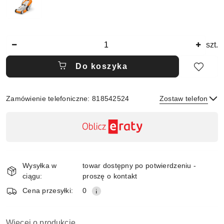
Ilość
szt.
Do koszyka
Zamówienie telefoniczne: 818542524
Zostaw telefon
Dostępność
,
płatność
Wyślij
i
Wysyłka w
towar dostępny po potwierdzeniu -
dostawa
ciągu:
proszę o kontakt
Cena przesyłki:
0
Więcej o produkcie