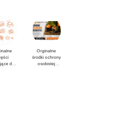
inalne
Orginalne
zęści
środki ochrony
jące do
osobistej
S 261
STIHL