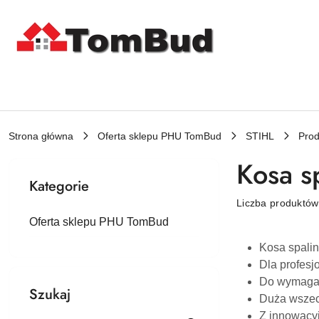
Przejdź do treści głównej
Przejdź do wyszukiwarki
Przejdź do moje konto
Przejdź do menu głównego
Przejdź do stopki
Strona główna
Oferta sklepu PHU TomBud
STIHL
Prod
Kosa s
Kategorie
Liczba produktó
Oferta sklepu PHU TomBud
Kosa spali
Dla profesj
Do wymagaj
Szukaj
Duża wszec
Z innowacy