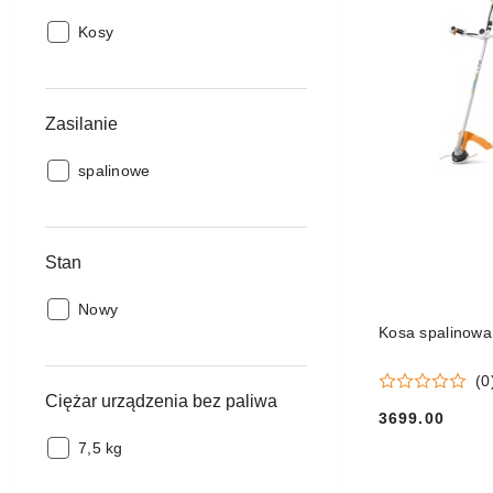
Typ
Kosy
maszyn:
Zasilanie
Zasilanie:
spalinowe
Stan
Stan:
Nowy
Kosa spalinowa
(0
Ciężar urządzenia bez paliwa
3699.00
Cena:
Ciężar
7,5 kg
urządzenia