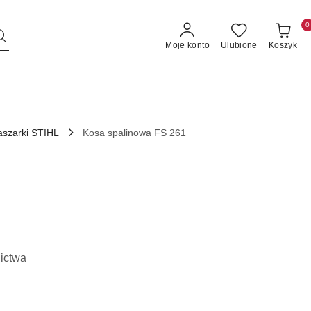
0
Moje konto
Ulubione
Koszyk
aszarki STIHL
Kosa spalinowa FS 261
nictwa