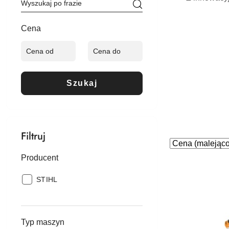
Cena
Szukaj
Filtruj
Zastosowano
Sortuj
według
sortowanie:
Producent
Cena
Producent:
STIHL
(malejąco).
Typ maszyn