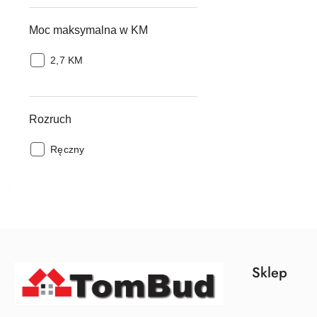
bez
paliwa:
Moc maksymalna w KM
Moc
2,7 KM
maksymalna
w
KM:
Rozruch
Rozruch:
Ręczny
Sklep