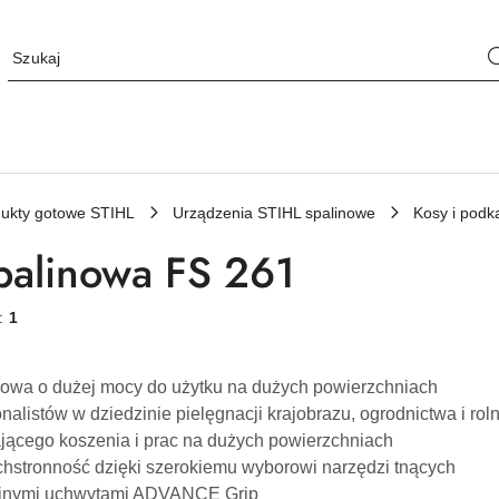
ukty gotowe STIHL
Urządzenia STIHL spalinowe
Kosy i podk
palinowa FS 261
w:
1
nowa o dużej mocy do użytku na dużych powierzchniach
onalistów w dziedzinie pielęgnacji krajobrazu, ogrodnictwa i rol
ącego koszenia i prac na dużych powierzchniach
hstronność dzięki szerokiemu wyborowi narzędzi tnących
jnymi uchwytami ADVANCE Grip