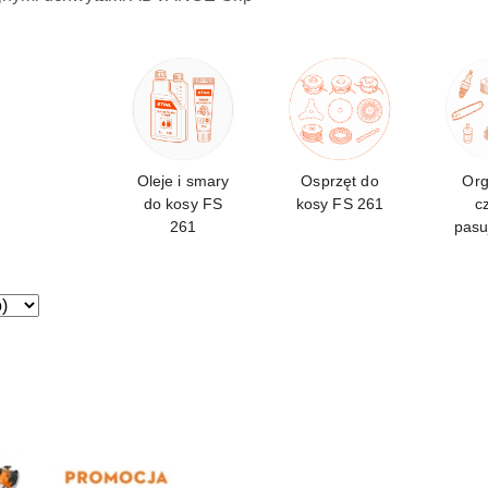
Oleje i smary
Osprzęt do
Org
do kosy FS
kosy FS 261
c
261
pasu
F