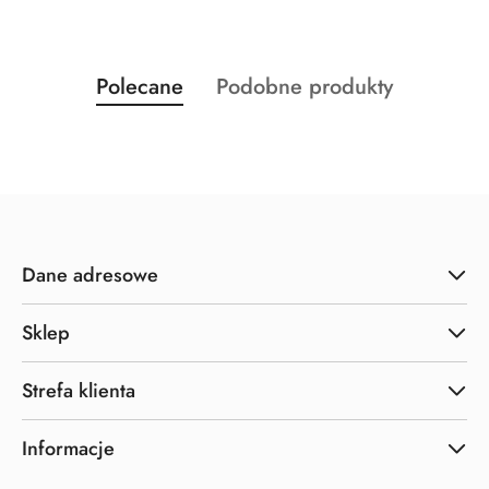
Produkty
Produkty
Polecane
Podobne produkty
Pomiń karuzelę produktów
o
o
statusie:
statusie:
Dane adresowe
Sklep
Strefa klienta
Informacje