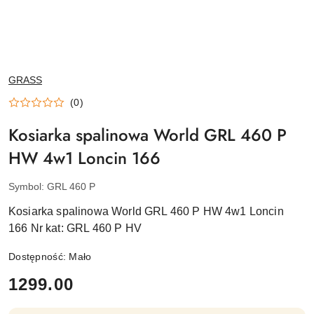
NAZWA
GRASS
PRODUCENTA:
(0)
Kosiarka spalinowa World GRL 460 P
HW 4w1 Loncin 166
Symbol:
GRL 460 P
Kosiarka spalinowa World GRL 460 P HW 4w1 Loncin
166 Nr kat: GRL 460 P HV
Dostępność:
Mało
cena:
1299.00