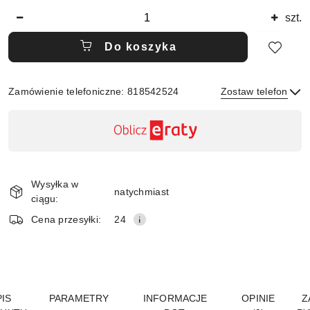
Ilość
szt.
Do koszyka
Zamówienie telefoniczne: 818542524
Zostaw telefon
Dostępność
,
płatność
Wyślij
i
Wysyłka w
dostawa
natychmiast
ciągu:
Cena przesyłki:
24
IS
PARAMETRY
INFORMACJE
OPINIE
Z