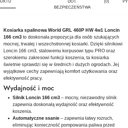
UKTU
DOT.
(0)
PY
BEZPIECZEŃSTWA
Kosiarka spalinowa World GRL 460P HW 4w1 Loncin
166 cm3
to doskonała propozycja dla osób szukających
mocnej, trwałej i wszechstronnej kosiarki. Dzięki silnikowi
Loncin 166 cm3, stalowemu korpusowi typu PRO oraz
szerokiemu zakresowi funkcji koszenia, ta kosiarka
świetnie sprawdzi się w średnich i dużych ogrodach. Jej
wyjątkowe cechy zapewniają komfort użytkowania oraz
efektywność pracy.
Wydajność i moc
Silnik Loncin 166 cm3
– mocny, niezawodny silnik
zapewnia doskonałą wydajność oraz efektywność
koszenia.
Automatyczne ssanie
– zapewnia łatwy rozruch,
eliminując konieczność pompowania paliwa przed