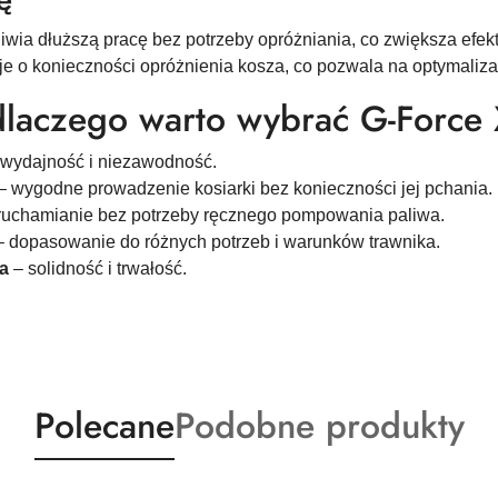
wia dłuższą pracę bez potrzeby opróżniania, co zwiększa efek
je o konieczności opróżnienia kosza, co pozwala na optymaliza
laczego warto wybrać G-Force
 wydajność i niezawodność.
– wygodne prowadzenie kosiarki bez konieczności jej pchania.
uruchamianie bez potrzeby ręcznego pompowania paliwa.
– dopasowanie do różnych potrzeb i warunków trawnika.
a
– solidność i trwałość.
Produkty
Produkty
Polecane
Podobne produkty
o
o