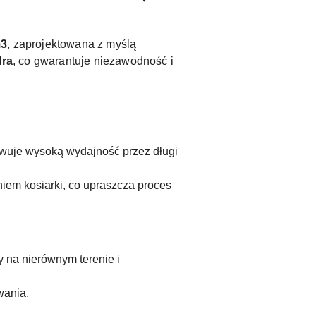
m3
, zaprojektowana z myślą
dra
, co gwarantuje niezawodność i
howuje wysoką wydajność przez długi
iem kosiarki, co upraszcza proces
y na nierównym terenie i
wania.