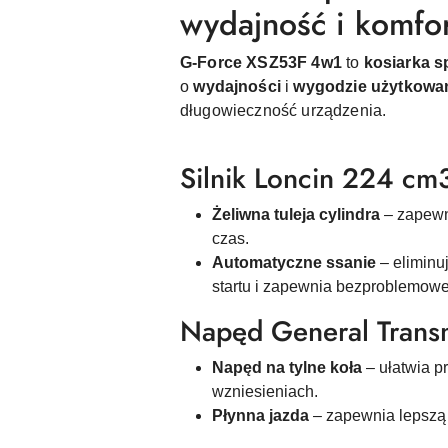
wydajność i komfo
G-Force XSZ53F 4w1
to
kosiarka 
o
wydajności
i
wygodzie użytkowa
długowieczność urządzenia.
Silnik Loncin 224 c
Żeliwna tuleja cylindra
– zapewn
czas.
Automatyczne ssanie
– elimin
startu i zapewnia bezproblemow
Napęd General Trans
Napęd na tylne koła
– ułatwia p
wzniesieniach.
Płynna jazda
– zapewnia lepszą