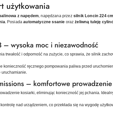
rt użytkowania
spalinowa z napędem
, napędzana przez
silnik Loncin 224 c
nia
. Posiada
automatyczne ssanie
oraz
żeliwną tuleję cylin
m3 – wysoka moc i niezawodność
ia trwałość i odporność na zużycie, co sprawia, że silnik zac
uje konieczność ręcznego pompowania paliwa przed uruchomien
e uruchamianie.
missions – komfortowe prowadzenie
rowadzenie kosiarki, eliminując konieczność jej pchania. Idealn
 kontrolę nad urządzeniem, co przekłada się na wygodę użytko