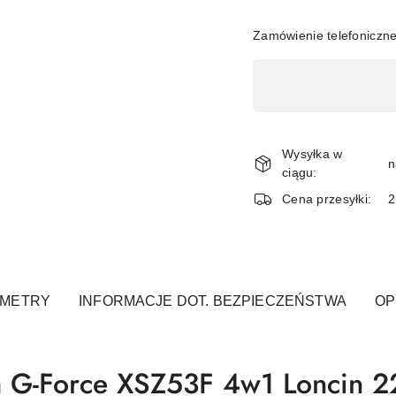
Zamówienie telefoniczn
Dostępność
,
płatność
i
Wysyłka w
n
ciągu:
dostawa
Cena przesyłki:
AMETRY
INFORMACJE DOT. BEZPIECZEŃSTWA
OPI
a G-Force XSZ53F 4w1 Loncin 