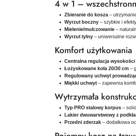
4 w 1 – wszechstronn
Zbieranie do kosza
– utrzymanie
Wyrzut boczny
– szybkie i efek
Mielenie/mulczowanie
– natural
Wyrzut tylny
– uniwersalne rozw
Komfort użytkowania
Centralna regulacja wysokości
Łożyskowane koła 20/30 cm
– 
Regulowany uchwyt prowadzą
Miękki uchwyt
– zapewnia komfo
Wytrzymała konstrukc
Typ PRO stalowy korpus
– soli
Lakier dwuwarstwowy z podkł
Przedni zderzak
– dodatkowa oc
Pojemny kosz na traw