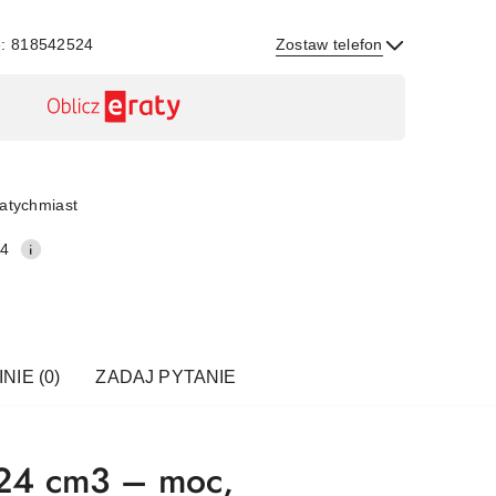
e: 818542524
Zostaw telefon
Wyślij
atychmiast
24
NIE (0)
ZADAJ PYTANIE
224 cm3 – moc,