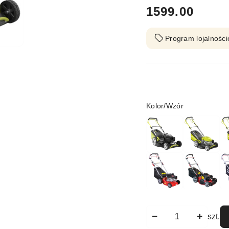
cena:
1599.00
Program lojalności
Wariant
Kolor/Wzór
Ilość
szt.