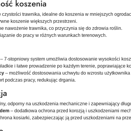
ość koszenia
 czystości trawnika, idealne do koszenia w mniejszych ogrodac
tywne koszenie większych przestrzeni.
ne nawożenie trawnika, co przyczynia się do zdrowia roślin.
iązanie do pracy w różnych warunkach terenowych.
– 7-stopniowy system umożliwia dostosowanie wysokości kosz
gładkie i łatwe prowadzenie po każdym terenie, poprawiające ko
cy
– możliwość dostosowania uchwytu do wzrostu użytkownika 
rt podczas pracy, redukując drgania.
ja
dny, odporny na uszkodzenia mechaniczne i zapewniający dług
adem
– dodatkowa ochrona przed korozją i uszkodzeniami mec
hrona kosiarki, zabezpieczając ją przed uszkodzeniami na prz
ę