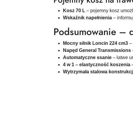
Kosz 70 L
– pojemny kosz umożli
Wskaźnik napełnienia
– informu
Podsumowanie – d
Mocny silnik Loncin 224 cm3
–
Napęd General Transmissions
Automatyczne ssanie
– łatwe 
4 w 1 – elastyczność koszenia
Wytrzymała stalowa konstrukcj
Pomiń karuzelę produktów