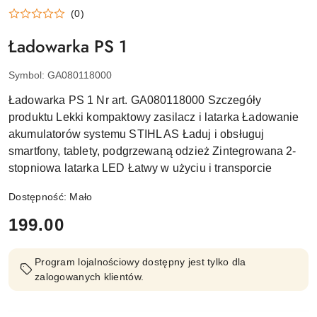
STIHL
(0)
Ładowarka PS 1
Symbol:
GA080118000
Ładowarka PS 1 Nr art. GA080118000 Szczegóły
produktu Lekki kompaktowy zasilacz i latarka Ładowanie
akumulatorów systemu STIHL AS Ładuj i obsługuj
smartfony, tablety, podgrzewaną odzież Zintegrowana 2-
stopniowa latarka LED Łatwy w użyciu i transporcie
Dostępność:
Mało
cena:
199.00
Program lojalnościowy dostępny jest tylko dla
zalogowanych klientów.