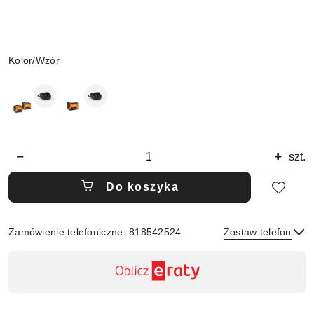
Wariant
Kolor/Wzór
Ilość
szt.
Do koszyka
Zamówienie telefoniczne: 818542524
Zostaw telefon
Dostępność
,
płatność
Wyślij