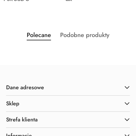
Produkty
Produkty
Polecane
Podobne produkty
Pomiń karuzelę produktów
o
o
statusie:
statusie:
Dane adresowe
Sklep
Strefa klienta
Informacje