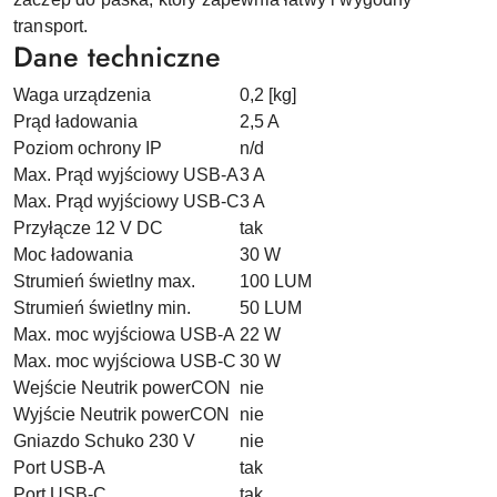
transport.
Dane techniczne
Waga urządzenia
0,2 [kg]
Prąd ładowania
2,5 A
Poziom ochrony IP
n/d
Max. Prąd wyjściowy USB-A
3 A
Max. Prąd wyjściowy USB-C
3 A
Przyłącze 12 V DC
tak
Moc ładowania
30 W
Strumień świetlny max.
100 LUM
Strumień świetlny min.
50 LUM
Max. moc wyjściowa USB-A
22 W
Max. moc wyjściowa USB-C
30 W
Wejście Neutrik powerCON
nie
Wyjście Neutrik powerCON
nie
Gniazdo Schuko 230 V
nie
Port USB-A
tak
Port USB-C
tak