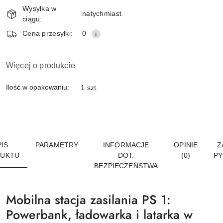
i
Wysyłka w
dostawa
natychmiast
ciągu:
Cena przesyłki:
0
Więcej o produkcie
Ilość w opakowaniu:
1 szt.
IS
PARAMETRY
INFORMACJE
OPINIE
Z
UKTU
DOT.
(0)
PY
BEZPIECZEŃSTWA
Mobilna stacja zasilania PS 1:
Powerbank, ładowarka i latarka w