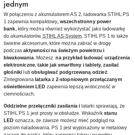
jednym
W połączeniu z akumulatorem AS 2, ładowarka STIHL PS
1 zapewnia kompaktowy
, wszechstronny power
bank,
który można również wykorzystać jako ładowarkę
do akumulatorów
STIHL AS-System
. STIHL PS 1 to także
świetne akcesorium, które można zabrać w drogę
podczas
aktywności na świeżym powietrzu i
biwakowania
. Możesz
na przykład ładować urządzenia
elektroniczne, takie jak smartfony i tablety, zasilać
głośniki
lub
obsługiwać podgrzewaną odzież
.
Zintegrowana
latarka z 2-stopniowym przełączanym
oświetleniem LED
zapewnia lepszą widoczność w
ciemnościach.
Oddzielne przełączniki zasilania i
latarki sprawiają, że
STIHL PS 1 jest prosty w obsłudze. Wskaźnik
stanu
LED
oznacza, że zawsze możesz mieć podgląd na
poziom naładowania. PS 1 jest wyposażony w metalowy
zaczep do paska, który zapewnia łatwy i wygodny