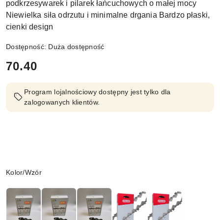
podkrzesywarek i pilarek łańcuchowych o małej mocy
Niewielka siła odrzutu i minimalne drgania Bardzo płaski,
cienki design
Dostępność:
Duża dostępność
cena:
70.40
Program lojalnościowy dostępny jest tylko dla
zalogowanych klientów.
Wariant
Kolor/Wzór