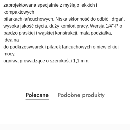
zaprojektowana specjalnie z myślą o lekkich i
kompaktowych
pilarkach łańcuchowych. Niska skłonność do odbić i drgań,
wysoka jakość cięcia, duży komfort pracy. Wersja 1/4"-P o
bardzo płaskiej i wąskiej konstrukcji, mała podziałka,
idealna
do podkrzesywarek i pilarek łańcuchowych o niewielkiej
mocy,
ogniwa prowadzące o szerokości 1,1 mm.
Produkty
Produkty
Polecane
Podobne produkty
Pomiń karuzelę produktów
o
o
statusie:
statusie: