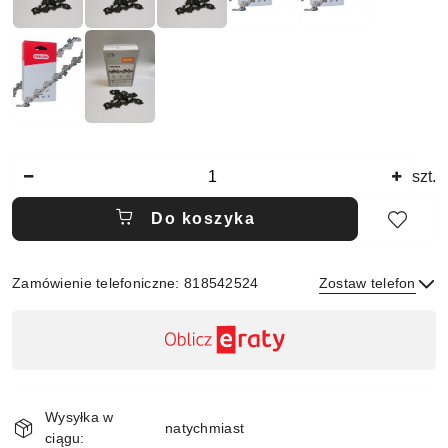
Ilość
szt.
Do koszyka
Zamówienie telefoniczne: 818542524
Zostaw telefon
Dostępność
,
płatność
Wyślij
i
Wysyłka w
dostawa
natychmiast
ciągu: