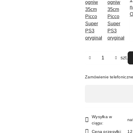
Ilość
szt.
Zamówienie telefoniczn
Dostępność
,
płatność
i
Wysyłka w
na
ciągu:
dostawa
Cena przesyłki:
12