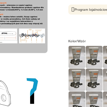
Program lojalnościow
Wariant
Kolor/Wzór