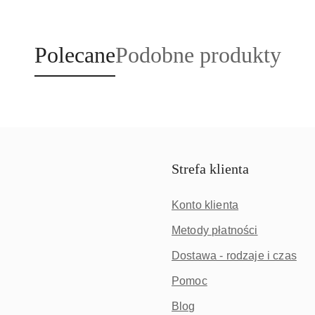
Produkty
Produkty
Polecane
Podobne produkty
o
o
statusie:
statusie:
Strefa klienta
Konto klienta
Metody płatności
Dostawa - rodzaje i czas
Pomoc
Blog