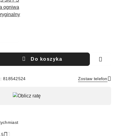
Do koszyka
e: 818542524
Zostaw telefon
Wyślij
tychmiast
.5