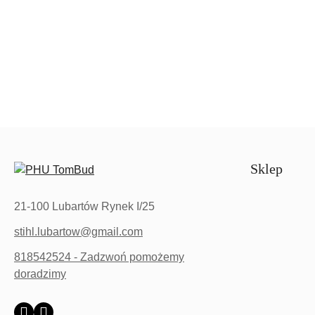
Pomiń karuzelę produktów
Sklep
21-100 Lubartów Rynek I/25
stihl.lubartow@gmail.com
818542524 - Zadzwoń pomożemy
doradzimy