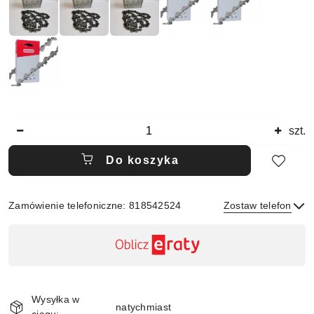
Ilość
szt.
Do koszyka
Zamówienie telefoniczne: 818542524
Zostaw telefon
Dostępność
,
płatność
Wyślij
i
Wysyłka w
dostawa
natychmiast