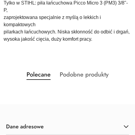
Tylko w STIHL: piła łańcuchowa Picco Micro 3 (PM3) 3/8"-
P,
zaprojektowana specjalnie z myślą o lekkich i
kompaktowych
pilarkach łańcuchowych. Niska skłonność do odbić i drgań,
wysoka jakość cięcia, duży komfort pracy.
Produkty
Produkty
Polecane
Podobne produkty
Pomiń karuzelę produktów
o
o
statusie:
statusie:
Dane adresowe