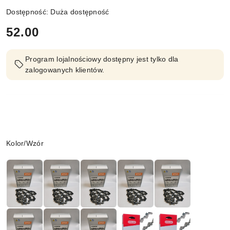
Dostępność:
Duża dostępność
cena:
52.00
Program lojalnościowy dostępny jest tylko dla
zalogowanych klientów.
Wariant
Kolor/Wzór