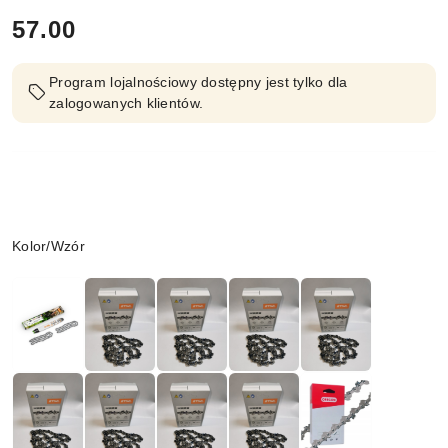
cena:
57.00
Program lojalnościowy dostępny jest tylko dla
zalogowanych klientów.
Wariant
Kolor/Wzór