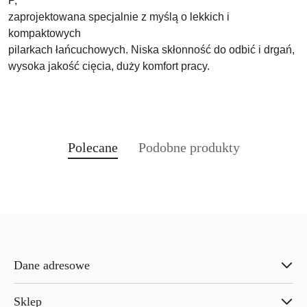
P,
zaprojektowana specjalnie z myślą o lekkich i
kompaktowych
pilarkach łańcuchowych. Niska skłonność do odbić i drgań,
wysoka jakość cięcia, duży komfort pracy.
Produkty
Produkty
Polecane
Podobne produkty
Pomiń karuzelę produktów
o
o
statusie:
statusie:
Dane adresowe
Sklep