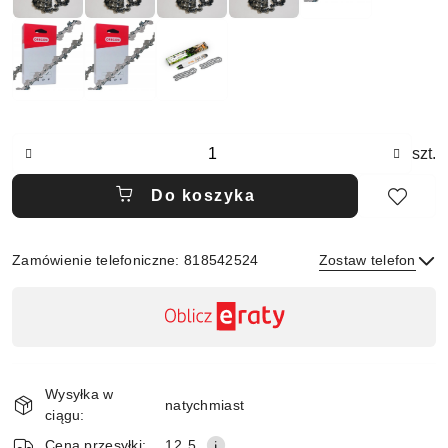
Ilość
szt.
Do koszyka
Zamówienie telefoniczne: 818542524
Zostaw telefon
Dostępność
,
Wyślij
płatność
i
Wysyłka w
natychmiast
dostawa
ciągu:
Cena przesyłki:
12.5