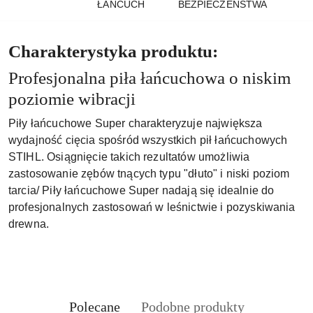
ŁAŃCUCH
BEZPIECZEŃSTWA
Charakterystyka produktu:
Profesjonalna piła łańcuchowa o niskim
poziomie wibracji
Piły łańcuchowe Super charakteryzuje największa
wydajność cięcia spośród wszystkich pił łańcuchowych
STIHL. Osiągnięcie takich rezultatów umożliwia
zastosowanie zębów tnących typu "dłuto" i niski poziom
tarcia/ Piły łańcuchowe Super nadają się idealnie do
profesjonalnych zastosowań w leśnictwie i pozyskiwania
drewna.
Produkty
Produkty
Polecane
Podobne produkty
Pomiń karuzelę produktów