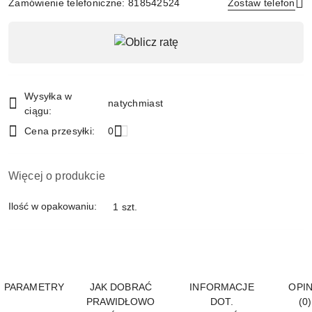
Zamówienie telefoniczne: 818542524
Zostaw telefon
Dostępność
,
Wyślij
płatność
i
Wysyłka w
natychmiast
dostawa
ciągu:
Cena przesyłki:
0
Więcej o produkcie
Ilość w opakowaniu:
1 szt.
PARAMETRY
JAK DOBRAĆ
INFORMACJE
OPIN
PRAWIDŁOWO
DOT.
(0)