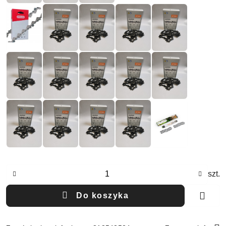
Ilość
szt.
Do koszyka