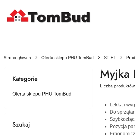
Przejdź do treści głównej
Przejdź do wyszukiwarki
Przejdź do moje konto
Przejdź do menu głównego
Przejdź do stopki
Strona główna
Oferta sklepu PHU TomBud
STIHL
Prod
Myjka 
Kategorie
Liczba produktó
Oferta sklepu PHU TomBud
Lekka i wy
Do sprzątan
Szybkozłąc
Szukaj
Pozycja pa
Ergonomicz