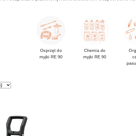
Osprzęt do
Chemia do
Org
myjki RE 90
myjki RE 90
c
pasu
R