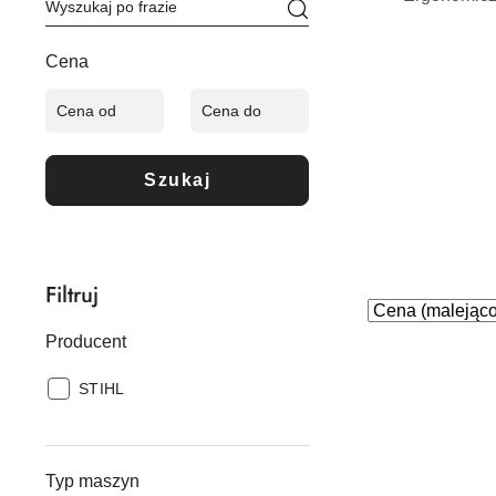
Cena
Szukaj
Filtruj
Zastosowano
Sortuj
według
sortowanie:
Producent
Cena
Producent:
STIHL
(malejąco).
Typ maszyn