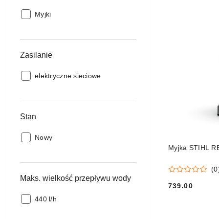
Typ
Myjki
maszyn:
Zasilanie
Zasilanie:
elektryczne sieciowe
Stan
Stan:
Nowy
Myjka STIHL RE
(0
Maks. wielkość przepływu wody
739.00
Cena:
Maks.
440 l/h
wielkość