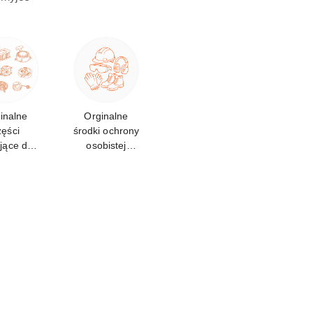
inalne
Orginalne
zęści
środki ochrony
jące do
osobistej
E 90
STIHL