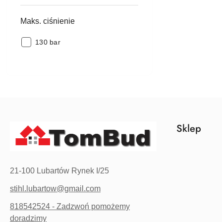
przepływu
wody:
Maks. ciśnienie
Maks.
130 bar
ciśnienie:
Sklep
21-100 Lubartów Rynek I/25
stihl.lubartow@gmail.com
818542524 - Zadzwoń pomożemy
doradzimy