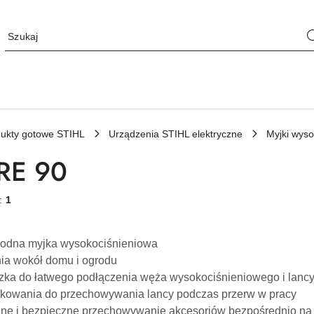
ukty gotowe STIHL
Urządzenia STIHL elektryczne
Myjki wys
RE 90
w:
1
godna myjka wysokociśnieniowa
ia wokół domu i ogrodu
zka do łatwego podłączenia węża wysokociśnieniowego i lanc
rkowania do przechowywania lancy podczas przerw w pracy
ne i bezpieczne przechowywanie akcesoriów bezpośrednio na