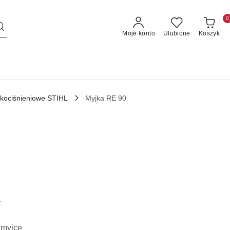
0
Moje konto
Ulubione
Koszyk
okociśnieniowe STIHL
Myjka RE 90
y
 myjce