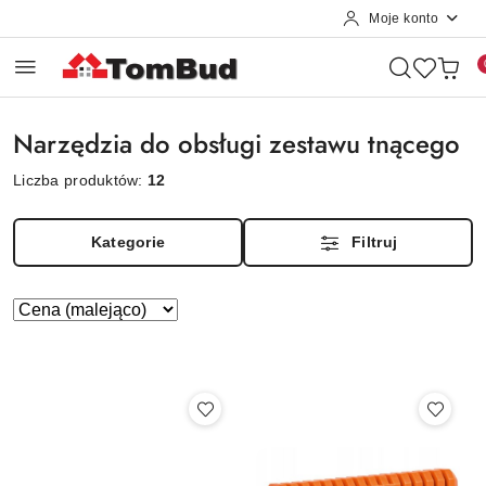
Moje konto
Przejdź do treści głównej
Przejdź do wyszukiwarki
Przejdź do moje konto
Przejdź do menu głównego
Przejdź do stopki
Narzędzia do obsługi zestawu tnącego
Liczba produktów:
12
Kategorie
Filtruj
Zastosowano
Sortuj
według
sortowanie:
Cena
(malejąco).