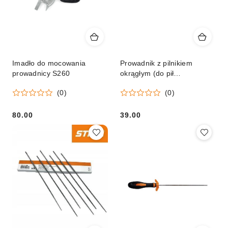
Imadło do mocowania
Prowadnik z pilnikiem
prowadnicy S260
okrągłym (do pił
łańcuchowych MSA 1/4"" P,
(0)
(0)
śr. 3,2 mm)
80.00
39.00
Cena:
Cena: