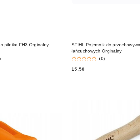
DO KOSZYKA
DO KOSZYKA
o pilnika FH3 Orginalny
STIHL Pojemnik do przechowywan
łańcuchowych Orginalny
)
(0)
15.50
Cena: