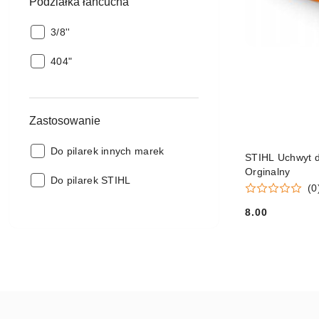
Podziałka łańcucha
Podziałka
3/8''
łańcucha:
Podziałka
404"
łańcucha:
Zastosowanie
Zastosowanie:
Do pilarek innych marek
STIHL Uchwyt d
Orginalny
Zastosowanie:
Do pilarek STIHL
(0
8.00
Cena: