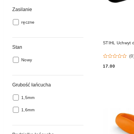
Zasilanie
Zasilanie:
ręczne
STIHL Uchwyt d
Stan
(0
Stan:
Nowy
17.00
Cena:
Grubość łańcucha
Grubość
1,5mm
łańcucha:
Grubość
1,6mm
łańcucha: