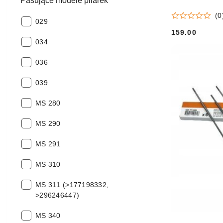
Pasujące modele pilarek
(0
Pasujące
029
modele
159.00
Cena:
Pasujące
pilarek:
034
modele
Pasujące
pilarek:
036
modele
Pasujące
pilarek:
039
modele
Pasujące
pilarek:
MS 280
modele
Pasujące
pilarek:
MS 290
modele
Pasujące
pilarek:
MS 291
modele
Pasujące
pilarek:
MS 310
modele
Pasujące
pilarek:
MS 311 (>177198332,
modele
>296246447)
pilarek:
Pasujące
MS 340