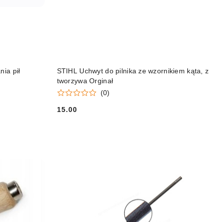
DO KOSZYKA
ia pił
STIHL Uchwyt do pilnika ze wzornikiem kąta, z
tworzywa Orginał
(0)
15.00
Cena: