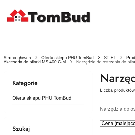
Przejdź do treści głównej
Przejdź do wyszukiwarki
Przejdź do moje konto
Przejdź do menu głównego
Przejdź do stopki
Strona główna
Oferta sklepu PHU TomBud
STIHL
Prod
Akcesoria do pilarki MS 400 C-M
Narzędzia do ostrzenia do pil
Narzęd
Kategorie
Liczba produktó
Oferta sklepu PHU TomBud
Narzędzia do os
Zastosowano
Sortuj
Szukaj
według
sortowanie: