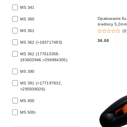
modele
Pasujące
pilarek:
MS 341
modele
Opakowanie 6szt
Pasujące
pilarek:
MS 360
średnicy 5,2m
modele
Pasujące
pilarek:
MS 361
(0
modele
36.00
Pasujące
pilarek:
MS 362 (>183717483)
Cena:
modele
Pasujące
pilarek:
MS 362 (177610358-
modele
183603946;>296984305)
pilarek:
Pasujące
MS 390
modele
Pasujące
pilarek:
MS 391 (>177197832,
modele
>295938026)
pilarek:
Pasujące
MS 400
modele
Pasujące
pilarek:
MS 500i
modele
pilarek: