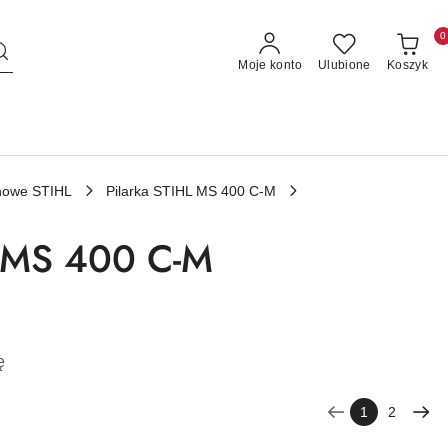
0
Moje konto
Ulubione
Koszyk
linowe STIHL
Pilarka STIHL MS 400 C-M
ki MS 400 C-M
ę
1
2