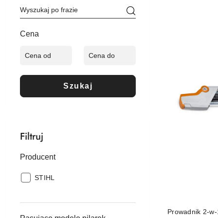
Cena
(malejąco).
Cena
Szukaj
Filtruj
Producent
Producent:
STIHL
Prowadnik 2-w-