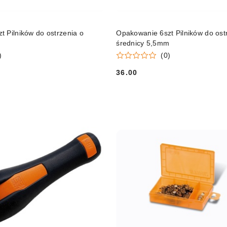
DO KOSZYKA
DO KOSZYKA
 Pilników do ostrzenia o
Opakowanie 6szt Pilników do ost
m
średnicy 5,5mm
)
(0)
36.00
Cena: