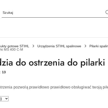
ukty gotowe STIHL
Urządzenia STIHL spalinowe
Pilarki spa
arki MS 400 C-M
zia do ostrzenia do pilar
w:
13
trzenia pozwolą prawidłowo prawidłowo obsługiwać twoją pił