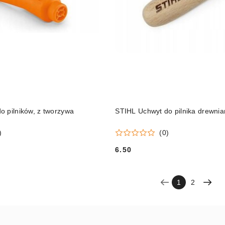
DO KOSZYKA
DO KOSZYKA
o pilników, z tworzywa
STIHL Uchwyt do pilnika drewnia
)
(0)
6.50
Cena:
1
2