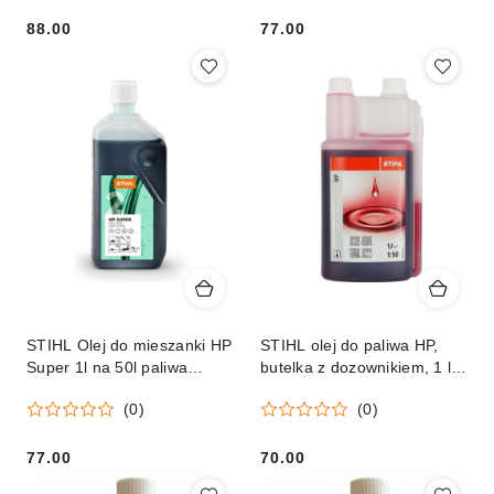
88.00
77.00
Cena:
Cena:
STIHL Olej do mieszanki HP
STIHL olej do paliwa HP,
Super 1l na 50l paliwa
butelka z dozownikiem, 1 l
Orginał
(na 50 l paliwa) Orginał
(0)
(0)
77.00
70.00
Cena:
Cena: