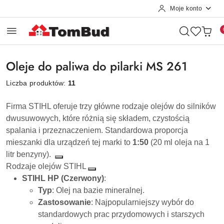
Moje konto
Przejdź do treści głównej
Przejdź do wyszukiwarki
Przejdź do moje konto
Przejdź do menu głównego
Przejdź do stopki
Oleje do paliwa do pilarki MS 261
Liczba produktów:
11
Firma STIHL oferuje trzy główne rodzaje olejów do silników
dwusuwowych, które różnią się składem, czystością
spalania i przeznaczeniem
. Standardowa proporcja
mieszanki dla urządzeń tej marki to
1:50
(20 ml oleja na 1
litr benzyny).
Rodzaje olejów STIHL
STIHL HP (Czerwony)
:
Typ
: Olej na bazie mineralnej.
Zastosowanie
: Najpopularniejszy wybór do
standardowych prac przydomowych i starszych