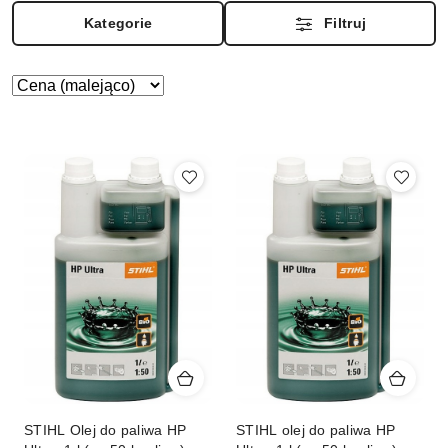
Kategorie
Filtruj
Zastosowano
Sortuj
według
sortowanie:
Cena
(malejąco).
STIHL Olej do paliwa HP
STIHL olej do paliwa HP