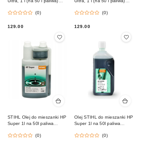
Ultra, 1 l (na 50 l paliwa)
Ultra, 1 l (na 50 l paliwa)
Orginał
Orginał
(0)
(0)
129.00
129.00
Cena:
Cena:
STIHL Olej do mieszanki HP
Olej STIHL do mieszanki HP
Super 1l na 50l paliwa
Super 1l na 50l paliwa
butelka z dozownikiem
Orginał
(0)
(0)
Orginał