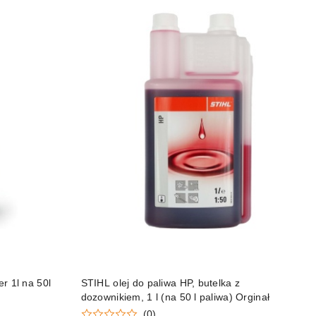
DO KOSZYKA
r 1l na 50l
STIHL olej do paliwa HP, butelka z
dozownikiem, 1 l (na 50 l paliwa) Orginał
(0)