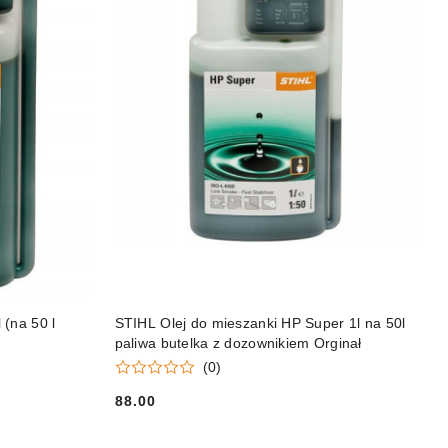
DO KOSZYKA
 (na 50 l
STIHL Olej do mieszanki HP Super 1l na 50l
paliwa butelka z dozownikiem Orginał
(0)
88.00
Cena: