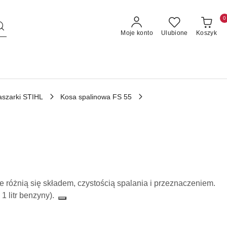
0
Moje konto
Ulubione
Koszyk
aszarki STIHL
Kosa spalinowa FS 55
e różnią się składem, czystością spalania i przeznaczeniem
.
 1 litr benzyny).