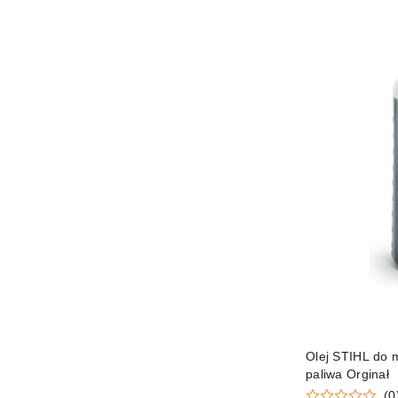
Olej STIHL do m
paliwa Orginał
(0