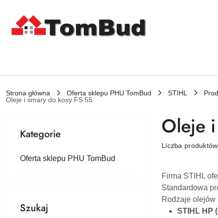
Przejdź do treści głównej
Przejdź do wyszukiwarki
Przejdź do moje konto
Przejdź do menu głównego
Przejdź do stopki
Strona główna
Oferta sklepu PHU TomBud
STIHL
Prod
Oleje i smary do kosy FS 55
Oleje 
Kategorie
Liczba produktó
Oferta sklepu PHU TomBud
Firma STIHL ofe
Standardowa pro
Rodzaje olejów
Szukaj
STIHL HP 