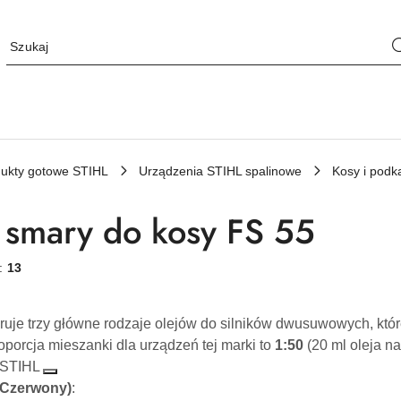
ukty gotowe STIHL
Urządzenia STIHL spalinowe
Kosy i podk
i smary do kosy FS 55
w:
13
ruje trzy główne rodzaje olejów do silników dwusuwowych, któr
porcja mieszanki dla urządzeń tej marki to
1:50
(20 ml oleja na
 STIHL
(Czerwony)
: