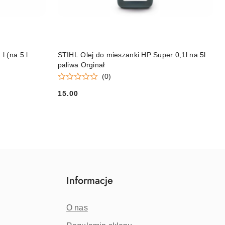
DO KOSZYKA
l (na 5 l
STIHL Olej do mieszanki HP Super 0,1l na 5l
paliwa Orginał
(0)
15.00
Cena:
Informacje
O nas