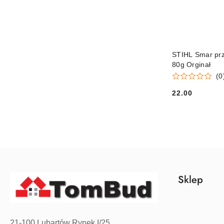
STIHL Smar pr
80g Orginał
(0
22.00
Cena:
Sklep
21-100 Lubartów Rynek I/25