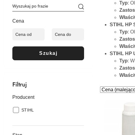
Typ
: O
Zasto
Właści
Cena
STIHL HP S
Typ
: O
Zasto
Właści
Szukaj
STIHL HP U
Typ
: W
Zasto
Właści
Filtruj
Zastosowano
Sortuj
według
sortowanie:
Producent
Cena
Producent:
STIHL
(malejąco).