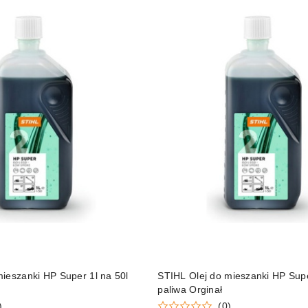
DO KOSZYKA
DO KOSZYKA
ieszanki HP Super 1l na 50l
STIHL Olej do mieszanki HP Supe
paliwa Orginał
)
(0)