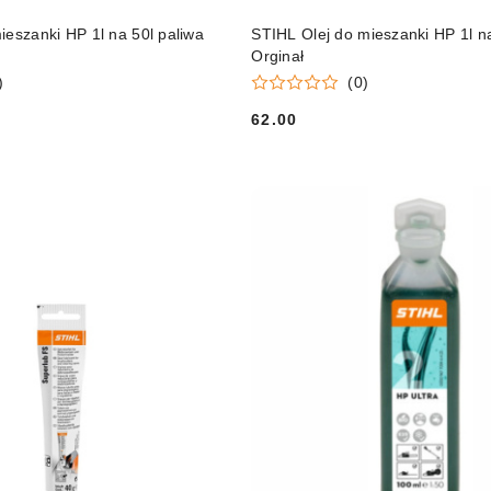
DO KOSZYKA
DO KOSZYKA
ieszanki HP 1l na 50l paliwa
STIHL Olej do mieszanki HP 1l na
Orginał
)
(0)
62.00
Cena: