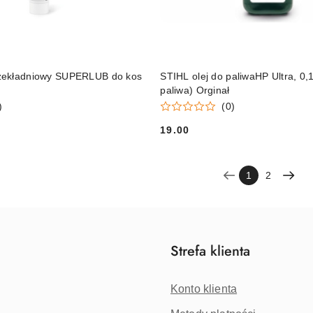
DO KOSZYKA
DO KOSZYKA
zekładniowy SUPERLUB do kos
STIHL olej do paliwaHP Ultra, 0,1 
paliwa) Orginał
)
(0)
19.00
Cena:
1
2
Strefa klienta
Konto klienta