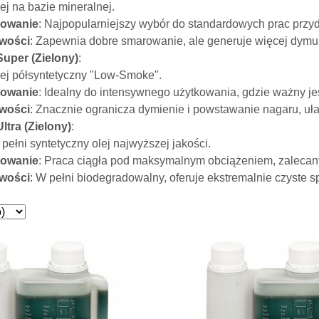
lej na bazie mineralnej.
sowanie
: Najpopularniejszy wybór do standardowych prac przy
wości
: Zapewnia dobre smarowanie, ale generuje więcej dymu
uper (Zielony)
:
lej półsyntetyczny "Low-Smoke".
sowanie
: Idealny do intensywnego użytkowania, gdzie ważny jes
wości
: Znacznie ogranicza dymienie i powstawanie nagaru, uła
ltra (Zielony)
:
 pełni syntetyczny olej najwyższej jakości.
sowanie
: Praca ciągła pod maksymalnym obciążeniem, zalecany 
wości
: W pełni biodegradowalny, oferuje ekstremalnie czyste sp