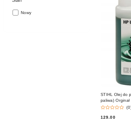
Stan
Stan:
Nowy
STIHL Olej do pa
paliwa) Orginał
(0
129.00
Cena: