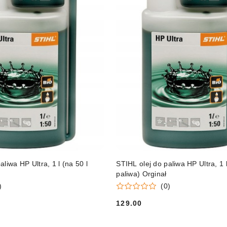
DO KOSZYKA
DO KOSZYKA
liwa HP Ultra, 1 l (na 50 l
STIHL olej do paliwa HP Ultra, 1 l
paliwa) Orginał
)
(0)
129.00
Cena: