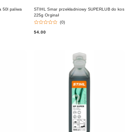
DO KOSZYKA
 50l paliwa
STIHL Smar przekładniowy SUPERLUB do kos
225g Orginał
(0)
54.00
Cena: