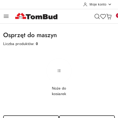
Moje konto
Przejdź do treści głównej
Przejdź do wyszukiwarki
Przejdź do moje konto
Przejdź do menu głównego
Przejdź do stopki
Osprzęt do maszyn
Liczba produktów:
0
Noże do
kosiarek