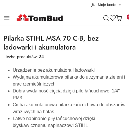
Moje konto
Przejdź do treści głównej
Przejdź do wyszukiwarki
Przejdź do moje konto
Przejdź do menu głównego
Przejdź do stopki
Pilarka STIHL MSA 70 C-B, bez
ładowarki i akumulatora
Liczba produktów:
34
Urządzenie bez akumulatora i ładowarki
Wydajna akumulatorowa pilarka do utrzymania zieleni i
prac rzemieślniczych
Dobra wydajność cięcia dzięki pile łańcuchowej 1/4''
PM3
Cicha akumulatorowa pilarka łańcuchowa do obszarów
wrażliwych na hałas
Łatwe napinanie piły łańcuchowej dzięki
błyskawicznemu napinaczowi STIHL