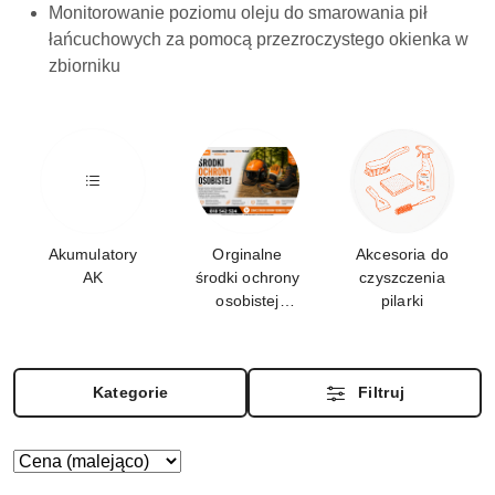
Monitorowanie poziomu oleju do smarowania pił
łańcuchowych za pomocą przezroczystego okienka w
zbiorniku
Akumulatory
Orginalne
Akcesoria do
AK
środki ochrony
czyszczenia
osobistej
pilarki
STIHL
Kategorie
Filtruj
Zastosowano
Sortuj
według
sortowanie: