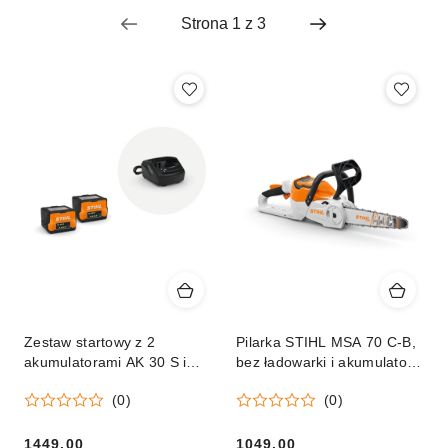
Cena
(malejąco).
Zestaw startowy z 2
Pilarka STIHL MSA 70 C-B,
akumulatorami AK 30 S i
bez ładowarki i akumulatora
ładowarką AL 101
Orginał
(0)
(0)
1449.00
1049.00