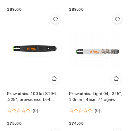
189.00
189.00
Cena:
Cena:
Prowadnica 100 lat STIHL,
Prowadnica Light 04, .325",
.325", prowadnice L04,
1,3mm , 45cm 74 ogniw
40cm/16" 1,6mm/0.063"
(0)
(0)
175.00
174.00
Cena:
Cena: