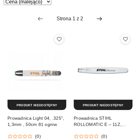
Zastosowano
Sortuj
według
sortowanie:
Cena
(malejąco).
PRODUKT NIEDOSTĘPNY
PRODUKT NIEDOSTĘPNY
Prowadnica Light 04, .325",
Prowadnica STIHL
1,3mm , 50cm 81 ogniw
ROLLOMATIC E – 11Z,
.325”, 1,6mm 50cm Orginał
(0)
(0)