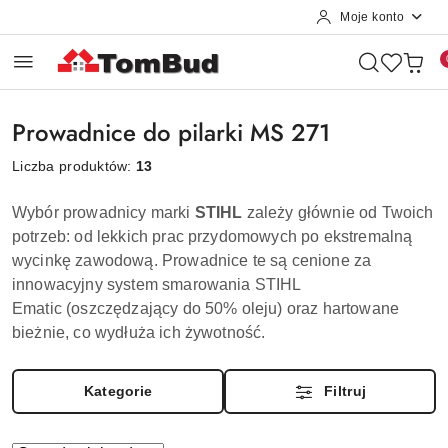
Moje konto
Przejdź do treści głównej
Przejdź do wyszukiwarki
Przejdź do moje konto
Przejdź do menu głównego
Przejdź do stopki
Prowadnice do pilarki MS 271
Liczba produktów:
13
Wybór prowadnicy marki
STIHL
zależy głównie od Twoich
potrzeb: od lekkich prac przydomowych po ekstremalną
wycinkę zawodową. Prowadnice te są cenione za
innowacyjny system smarowania
STIHL
Ematic
(oszczędzający do 50% oleju) oraz hartowane
bieżnie, co wydłuża ich żywotność.
Kategorie
Filtruj