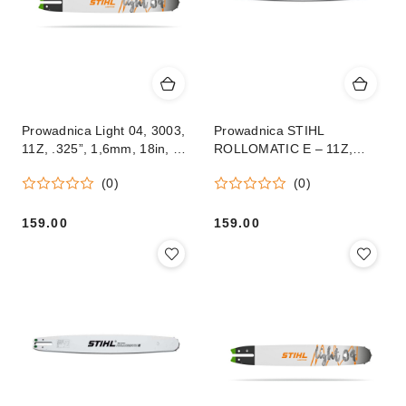
Prowadnica Light 04, 3003,
Prowadnica STIHL
11Z, .325”, 1,6mm, 18in, 40
ROLLOMATIC E – 11Z,
cm
.325”, 1,6mm 40cm Orginał
(0)
(0)
159.00
159.00
Cena:
Cena: